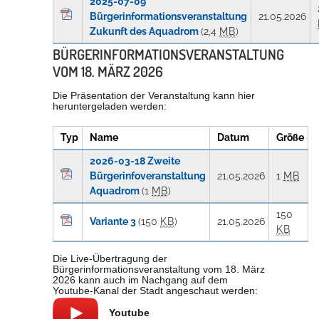
2025-07-09
Bürgerinformationsveranstaltung
21.05.2026
Zukunft des Aquadrom
(2,4
MB
)
Erleben in Hockenheim
BÜRGERINFORMATIONSVERANSTALTUNG
Spaß unter prickelnden Wasserfällen, das rauschende Meer im
VOM 18. MÄRZ 2026
Wellenbecken oder doch lieber die pure Entspannung auf der
Sprudelliege im Solebecken?
Die Präsentation der Veranstaltung kann hier
heruntergeladen werden:
mehr dazu...
Typ
Name
Datum
Größe
2026-03-18 Zweite
Bürgerinfoveranstaltung
21.05.2026
1
MB
Aquadrom
(1
MB
)
150
Variante 3
(150
KB
)
21.05.2026
KB
Die Live-Übertragung der
Bürgerinformationsveranstaltung vom 18. März
2026 kann auch im Nachgang auf dem
Youtube-Kanal der Stadt angeschaut werden:
Youtube