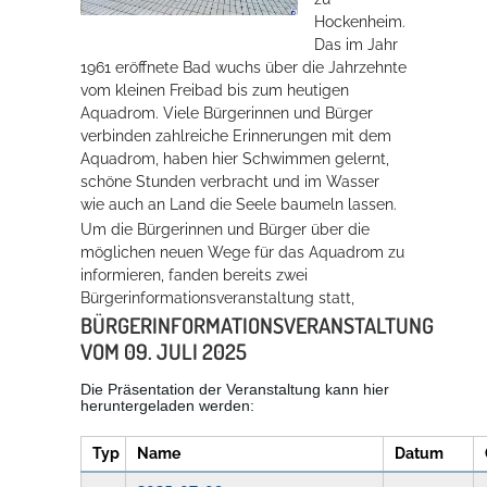
Hockenheim.
Rathaus
Das im Jahr
1961 eröffnete Bad wuchs über die Jahrzehnte
vom kleinen Freibad bis zum heutigen
Aquadrom. Viele Bürgerinnen und Bürger
Service
verbinden zahlreiche Erinnerungen mit dem
Aquadrom, haben hier Schwimmen gelernt,
Konzerte, Tagungen und vieles mehr
schöne Stunden verbracht und im Wasser
Die Stadthalle Hockenheim bietet den perfekten Standort für Events
wie auch an Land die Seele baumeln lassen.
aller Art!
Um die Bürgerinnen und Bürger über die
möglichen neuen Wege für das Aquadrom zu
mehr dazu...
informieren, fanden bereits zwei
Bürgerinformationsveranstaltung statt,
BÜRGERINFORMATIONSVERANSTALTUNG
VOM 09. JULI 2025
Die Präsentation der Veranstaltung kann hier
heruntergeladen werden:
Typ
Name
Datum