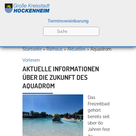
Terminvereinbarung
Leben
Startseite
»
Rathaus
»
Aktuelles
»
Aquadrom
Vorlesen
Kultur
AKTUELLE INFORMATIONEN
ÜBER DIE ZUKUNFT DES
AQUADROM
Bildung
Willkommen in Hockenheim
Das
Freizeitbad
gehört
bereits seit
Wirtschaft
über 60
Jahren fest
zu