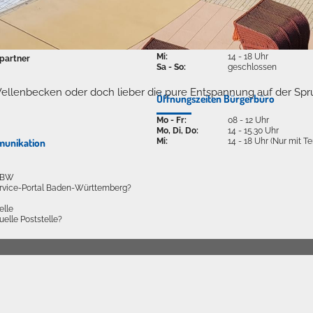
Öffnungszeiten
Mo - Fr:
08 - 12 Uhr
Mi:
14 - 18 Uhr
partner
Sa - So:
geschlossen
ellenbecken oder doch lieber die pure Entspannung auf der Spr
Öffnungszeiten Bürgerbüro
Mo - Fr:
08 - 12 Uhr
Mo, Di, Do:
14 - 15.30 Uhr
Mi:
14 - 18 Uhr (Nur mit T
munikation
l BW
ervice-Portal Baden-Württemberg?
elle
tuelle Poststelle?