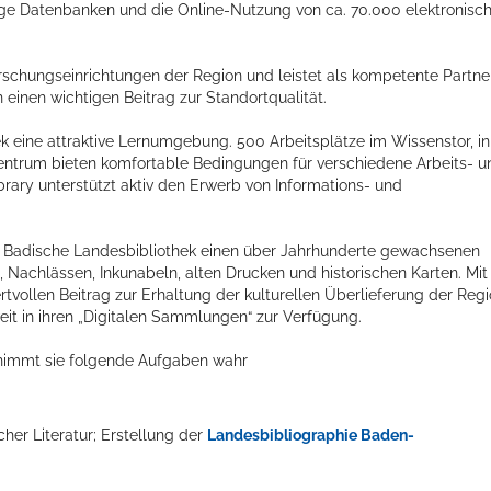
tige Datenbanken und die Online-Nutzung von ca. 70.000 elektronisc
orschungseinrichtungen der Region und leistet als kompetente Partne
inen wichtigen Beitrag zur Standortqualität.
k eine attraktive Lernumgebung. 500 Arbeitsplätze im Wissenstor, in
entrum bieten komfortable Bedingungen für verschiedene Arbeits- u
ary unterstützt aktiv den Erwerb von Informations- und
ie Badische Landesbibliothek einen über Jahrhunderte gewachsenen
 Nachlässen, Inkunabeln, alten Drucken und historischen Karten. Mit
rtvollen Beitrag zur Erhaltung der kulturellen Überlieferung der Regi
tweit in ihren „Digitalen Sammlungen“ zur Verfügung.
nimmt sie folgende Aufgaben wahr
er Literatur; Erstellung der
Landesbibliographie Baden-