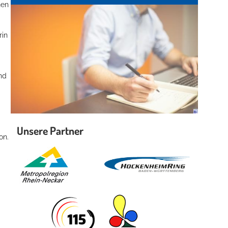
hen
rin
nd
Unsere Partner
on.