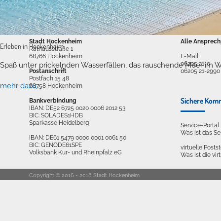
Anschrift und Bankverbindung
Kontakt
Stadt Hockenheim
Alle Ansprech
Erleben in Hockenheim
Rathausstraße 1
68766 Hockenheim
E-Mail
06205 21-0
Spaß unter prickelnden Wasserfällen, das rauschende Meer im W
Postanschrift
06205 21-2990
Postfach 15 48
mehr dazu...
68758 Hockenheim
Sichere Kom
Bankverbindung
IBAN: DE52 6725 0020 0006 2012 53
BIC: SOLADES1HDB
Sparkasse Heidelberg
Service-Porta
Was ist das S
IBAN: DE61 5479 0000 0001 0061 50
BIC: GENODE61SPE
virtuelle Postst
Volksbank Kur- und Rheinpfalz eG
Was ist die vir
Copyright © 2016 - 2018 Stadt Hockenheim