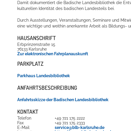
Damit dokumentiert die Badische Landesbibliothek die Entw
kulturellen Identität des badischen Landesteils bei.
Durch Ausstellungen, Veranstaltungen, Seminare und Mitwi
eine wichtige und weithin anerkannte Arbeit als Bildungs- u
HAUSANSCHRIFT
Erbprinzenstraße 15
76133
Karlsruhe
Zur elektronischen Fahrplanauskunft
Konzerte, Tagungen und vieles mehr
PARKPLATZ
Die Stadthalle Hockenheim bietet den perfekten Standort für Even
Parkhaus Landesbibliothek
mehr dazu...
ANFAHRTSBESCHREIBUNG
Anfahrtsskizze der Badischen Landesbibliothek
KONTAKT
Telefon
+49 721 175 2222
Fax
+49 721 175 2333
E-Mail
service@blb-karlsruhe.de