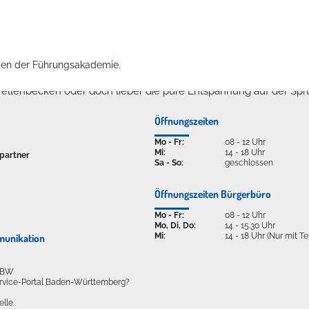
ngen der Führungsakademie.
ellenbecken oder doch lieber die pure Entspannung auf der Spr
Öffnungszeiten
Mo - Fr:
08 - 12 Uhr
Mi:
14 - 18 Uhr
partner
Sa - So:
geschlossen
Öffnungszeiten Bürgerbüro
Mo - Fr:
08 - 12 Uhr
Mo, Di, Do:
14 - 15.30 Uhr
Mi:
14 - 18 Uhr (Nur mit T
munikation
l BW
ervice-Portal Baden-Württemberg?
elle