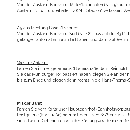
Von der Ausfahrt Karlsruhe-Mitte/Rheinhafen (Nr. 45) auf 
Ausfahrt Nr. 4 „Europahalle – ZKM – Stadion“ verlassen. Wei
A5 aus Richtung Basel/Freiburg:
Von der Ausfahrt Karlsruhe Süd (Nr. 48) links auf die B3 R
gelangen automatisch auf die Brauer- und dann auf Reinhold
Konzerte, Tagungen und vieles mehr
Weitere Anfahrt:
Fahren Sie immer geradeaus (Brauerstraße dann Reinhold-F
Die Stadthalle Hockenheim bietet den perfekten Standort für Even
Sie das Mühlburger Tor passiert haben, biegen Sie an der 
bis zum Ende und biegen dann rechts in die Hans-Thoma-S
mehr dazu...
Mit der Bahn:
Fahren Sie vom Karlsruher Hauptbahnhof (Bahnhofsvorplatz) 
Postgalerie (Karlstraße) oder mit den Linien S1/S11 zur U-
sich etwa 10 Gehminuten von der Führungsakademie entfer