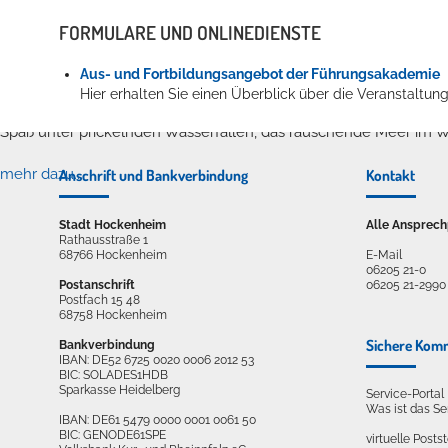
FORMULARE UND ONLINEDIENSTE
Aus- und Fortbildungsangebot der Führungsakademie
Erleben in Hockenheim
Hier erhalten Sie einen Überblick über die Veranstaltu
Spaß unter prickelnden Wasserfällen, das rauschende Meer im W
Anschrift und Bankverbindung
Kontakt
mehr dazu...
Stadt Hockenheim
Alle Ansprech
Rathausstraße 1
68766 Hockenheim
E-Mail
06205 21-0
Postanschrift
06205 21-2990
Postfach 15 48
68758 Hockenheim
Sichere Kom
Bankverbindung
IBAN: DE52 6725 0020 0006 2012 53
BIC: SOLADES1HDB
Sparkasse Heidelberg
Service-Porta
Was ist das S
IBAN: DE61 5479 0000 0001 0061 50
BIC: GENODE61SPE
virtuelle Postst