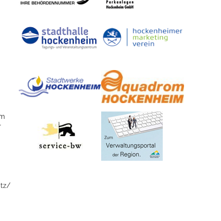
em
r
atz/