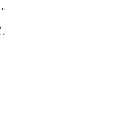
ten
h
 ab.