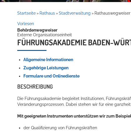
Rathaus
Startseite
Rathaus
Stadtverwaltung
Rathauswegweiser
»
»
»
Vorlesen
Behördenwegweiser
Service
Externe Organisationseinheit
FÜHRUNGSAKADEMIE BADEN-WÜR
Allgemeine Informationen
Zugehörige Leistungen
Formulare und Onlinedienste
BESCHREIBUNG
Willkommen in Hockenheim
Die Führungsakademie begleitet Institutionen, Führungskräf
Veränderungsprozessen. Dabei stehen wir für eine ganzheitl
Mit geeigneten Instrumenten unterstützen wir zum Beispiel
der Qualifizierung von Führungskräften