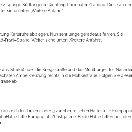
die 2-spurige Südtangente Richtung Rheinhafen/Landau. Diese an der
ter siehe unten „Weitere Anfahrt“.
ichtung Karlsruhe abbiegen. Nun sehr lange geradeaus fahren. Sie
-Frank-Straße. Weiter siehe unten „Weitere Anfahrt“.
rank-Straße) über die Kriegsstraße und das Mühlburger Tor. Nachd
ts aller Art!
nächsten Ampelkreuzung rechts in die Moltkestraße. Folgen Sie diese
traße ab.
aus mit den Linien 2 oder 3 zur oberirdischen Haltestelle Europapl
BahnHaltestelle Europaplatz/Postgalerie. Beide Haltestellen befinden
nt.