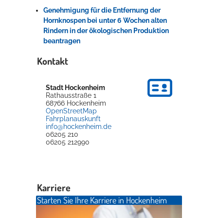
Genehmigung für die Entfernung der
Hornknospen bei unter 6 Wochen alten
Erleben in Hockenheim
Rindern in der ökologischen Produktion
beantragen
Spaß unter prickelnden Wasserfällen, das rauschende Meer im
Wellenbecken oder doch lieber die pure Entspannung auf der
Kontakt
Sprudelliege im Solebecken?
mehr dazu...
Stadt Hockenheim
Rathausstraße 1
68766
Hockenheim
OpenStreetMap
Fahrplanauskunft
info@hockenheim.de
06205 210
06205 212990
Karriere
Starten Sie Ihre Karriere in Hockenheim