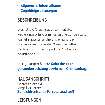
Allgemeine Informationen
Rathaus
Zugehörige Leistungen
BESCHREIBUNG
Service
Dies ist die Organisationseinheit des
Regierungspräsidiums Karlsruhe zur Leistung
Konzerte, Tagungen und vieles mehr
"Genehmigung für die Entfernung der
Die Stadthalle Hockenheim bietet den perfekten Standort für Events
Hornknospen bei unter 6 Wochen alten
aller Art!
Rindern in der ökologischen Produktion
beantragen".
mehr dazu...
Hier gelangen Sie zur
Seite der oben
genannten Leistung sowie zum Onlineantrag
.
HAUSANSCHRIFT
Schlossplatz 1-3
76131
Karlsruhe
Zur elektronischen Fahrplanauskunft
LEISTUNGEN