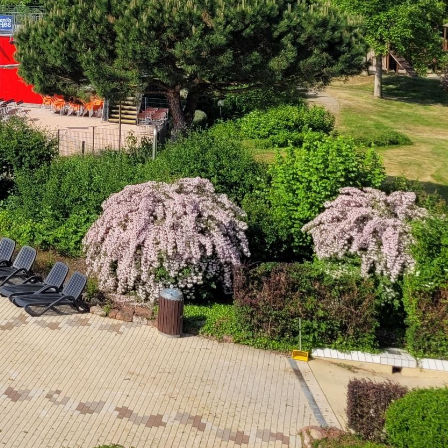
Mängelmelder
Erklärung zur Barrierefreiheit
Social-Media
ermin)
Impressum
Datenschutz
Cookies
powered by
Komm.ONE