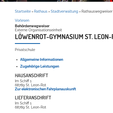
Rathaus
Startseite
Rathaus
Stadtverwaltung
Rathauswegweiser
»
»
»
Vorlesen
Behördenwegweiser
Service
Externe Organisationseinheit
LÖWENROT-GYMNASIUM ST. LEON-R
Privatschule
Allgemeine Informationen
Zugehörige Leistungen
HAUSANSCHRIFT
Willkommen in Hockenheim
Im Schiff 1
68789
St. Leon-Rot
Zur elektronischen Fahrplanauskunft
LIEFERANSCHRIFT
Im Schiff 1
68789
St. Leon-Rot