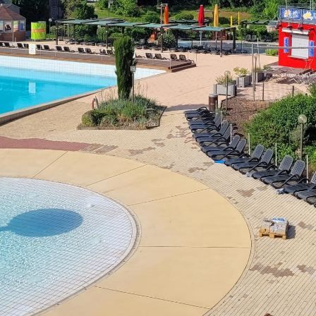
Sa - So:
geschlossen
Öffnungszeiten Bürgerbüro
Mo - Fr:
08 - 12 Uhr
Mo, Di, Do:
14 - 15.30 Uhr
Mi:
14 - 18 Uhr (Nur mit T
munikation
l BW
ervice-Portal Baden-Württemberg?
elle
tuelle Poststelle?