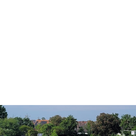
ts aller Art!
Öffnungszeiten
Mo - Fr:
08 - 12 Uhr
Mi:
14 - 18 Uhr
partner