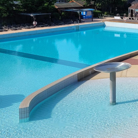
Rathausstraße 1
68766 Hockenheim
E-Mail
06205 21-0
Postanschrift
06205 21-2990
Postfach 15 48
68758 Hockenheim
Sichere Kom
Bankverbindung
IBAN: DE52 6725 0020 0006 2012 53
BIC: SOLADES1HDB
Sparkasse Heidelberg
Service-Porta
Was ist das S
IBAN: DE61 5479 0000 0001 0061 50
BIC: GENODE61SPE
virtuelle Postst
Volksbank Kur- und Rheinpfalz eG
Was ist die vir
Copyright © 2016 - 2018 Stadt Hockenheim