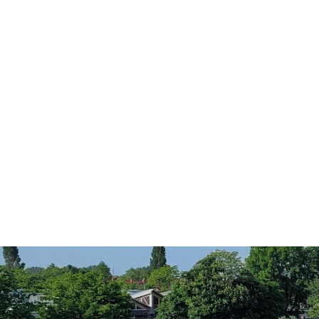
Konzerte, Tagungen und vieles mehr
Die Stadthalle Hockenheim bietet den perfekten Standort für Even
mehr dazu...
Anschrift und Bankverbindung
Kontakt
Stadt Hockenheim
Alle Ansprech