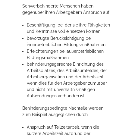
Schwerbehinderte Menschen haben
gegenüber ihren Arbeitgebern Anspruch auf
Erleben in Hockenheim
Beschäftigung, bei der sie ihre Fähigkeiten
Spaß unter prickelnden Wasserfällen, das rauschende Meer im
und Kenntnisse voll einsetzen können,
Wellenbecken oder doch lieber die pure Entspannung auf der
bevorzugte Berücksichtigung bei
Sprudelliege im Solebecken?
innerbetrieblichen Bildungsmaßnahmen,
Erleichterungen bei außerbetrieblichen
mehr dazu...
Bildungsmaßnahmen,
behinderungsgerechte Einrichtung des
Arbeitsplatzes, des Arbeitsumfeldes, der
Arbeitsorganisation und der Arbeitszeit,
wenn dies für den Arbeitgeber zumutbar
und nicht mit unverhältnismäßigen
Aufwendungen verbunden ist
Behinderungsbedingte Nachteile werden
zum Beispiel ausgeglichen durch:
Anspruch auf Teilzeitarbeit, wenn die
kürzere Arbeitszeit aufgrund der