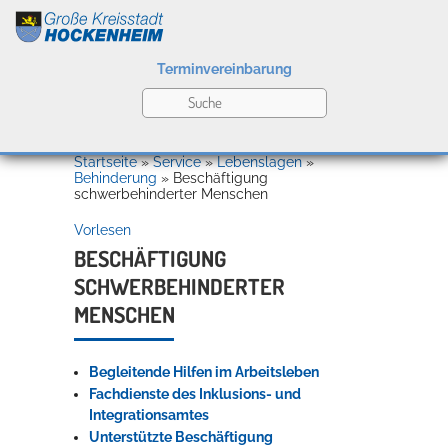
Terminvereinbarung
Leben
Startseite
»
Service
»
Lebenslagen
»
Behinderung
»
Beschäftigung
schwerbehinderter Menschen
Kultur
Vorlesen
BESCHÄFTIGUNG
SCHWERBEHINDERTER
Bildung
MENSCHEN
Willkommen in Hockenheim
Begleitende Hilfen im Arbeitsleben
Wirtschaft
Fachdienste des Inklusions- und
Integrationsamtes
Unterstützte Beschäftigung