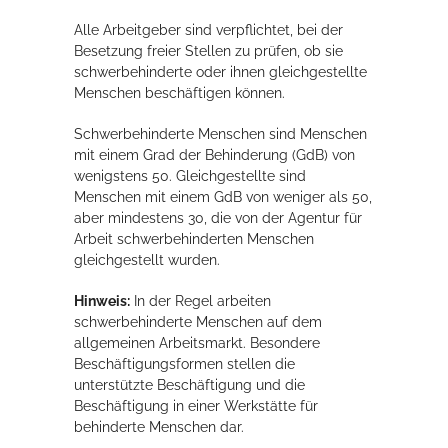
Rathaus
Alle Arbeitgeber sind verpflichtet, bei der
Besetzung freier Stellen zu prüfen, ob sie
schwerbehinderte oder ihnen gleichgestellte
Menschen beschäftigen können.
Service
Schwerbehinderte Menschen sind Menschen
Konzerte, Tagungen und vieles mehr
mit einem Grad der Behinderung (GdB) von
wenigstens 50. Gleichgestellte sind
Die Stadthalle Hockenheim bietet den perfekten Standort für Events
Menschen mit einem GdB von weniger als 50,
aller Art!
aber mindestens 30, die von der Agentur für
Arbeit schwerbehinderten Menschen
mehr dazu...
gleichgestellt wurden.
Hinweis:
In der Regel arbeiten
schwerbehinderte Menschen auf dem
allgemeinen Arbeitsmarkt. Besondere
Beschäftigungsformen stellen die
unterstützte Beschäftigung und die
Beschäftigung in einer Werkstätte für
behinderte Menschen dar.