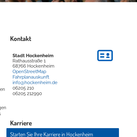
Kontakt
Stadt Hockenheim
Rathausstraße 1
68766
Hockenheim
OpenStreetMap
Fahrplanauskunft
info@hockenheim.de
06205 210
ten
06205 212990
gen
s
Karriere
Starten Sie Ihre Karriere in Hockenheim