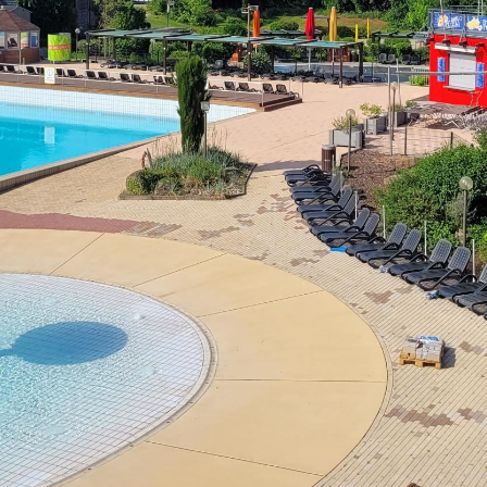
Sa - So:
geschlossen
Öffnungszeiten Bürgerbüro
Mo - Fr:
08 - 12 Uhr
Mo, Di, Do:
14 - 15.30 Uhr
Mi:
14 - 18 Uhr (Nur mit T
munikation
l BW
ervice-Portal Baden-Württemberg?
elle
tuelle Poststelle?