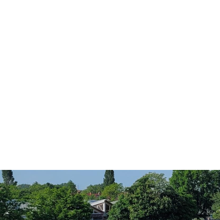
Konzerte, Tagungen und vieles mehr
Die Stadthalle Hockenheim bietet den perfekten Standort für Even
mehr dazu...
Anschrift und Bankverbindung
Kontakt
Stadt Hockenheim
Alle Ansprech