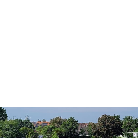
ts aller Art!
Öffnungszeiten
Mo - Fr:
08 - 12 Uhr
Mi:
14 - 18 Uhr
partner