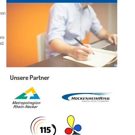
zen
tes
nd
Unsere Partner