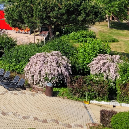
Dienste
Stadtplan
Newsletter
Mängelmelder
Erklärung zur Barrierefreiheit
Social-Media
ermin)
Impressum
Datenschutz
Cookies
powered by
Komm.ONE