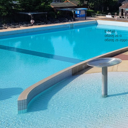
Anschrift und Bankverbindung
Kontakt
Stadt Hockenheim
Alle Ansprech
Rathausstraße 1
68766 Hockenheim
E-Mail
06205 21-0
Postanschrift
06205 21-2990
Postfach 15 48
68758 Hockenheim
Sichere Kom
Bankverbindung
IBAN: DE52 6725 0020 0006 2012 53
BIC: SOLADES1HDB
Sparkasse Heidelberg
Service-Porta
Was ist das S
IBAN: DE61 5479 0000 0001 0061 50
BIC: GENODE61SPE
virtuelle Postst
Volksbank Kur- und Rheinpfalz eG
Was ist die vir
Copyright © 2016 Stadt Hockenheim