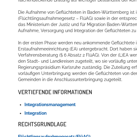
Die Aufnahme von Geflüchteten in Baden-Württemberg ist 
(Flüchtlingsaufnahmegesetz – FlüAG) sowie in der entspre
das Ministerium der Justiz und für Migration Baden-Württ
Aufnahme, Versorgung und Integration der Geflüchteten zu
In der ersten Phase werden neu ankommende Geflüchtete in
Erstaufnahmeeinrichtung (EA) untergebracht. Dort haben si
Verfahrensberatung (§ 6 Absatz 2 FlüAG).
Von der (L)EA we
den Stadt- und Landkreisen zugeteilt, wo sie vorläufig un
Regierungspräsidium Karlsruhe zuständig.
Die Zuteilung er
vorläufigen Unterbringung werden die Geflüchteten von d
Gemeinden in die Anschlussunterbringung zugeteilt.
VERTIEFENDE INFORMATIONEN
I
ntegrationsmanagement
Integration
RECHTSGRUNDLAGE
Flüchtlingsaufnahmegesetz (FlüAG)
: