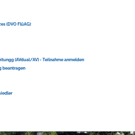
es (DVO FlüAG)
:
itungg (AVdual/AV) - Teilnahme anmelden
g beantragen
ts aller Art!
siedler