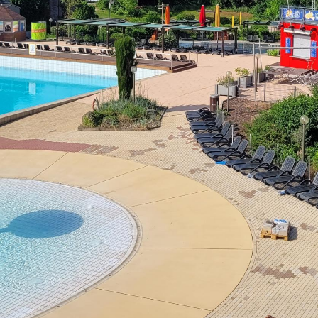
Öffnungszeiten
Mo - Fr:
08 - 12 Uhr
Mi:
14 - 18 Uhr
partner
Sa - So:
geschlossen
Öffnungszeiten Bürgerbüro
Mo - Fr:
08 - 12 Uhr
Mo, Di, Do:
14 - 15.30 Uhr
Mi:
14 - 18 Uhr (Nur mit T
munikation
l BW
ervice-Portal Baden-Württemberg?
elle
tuelle Poststelle?