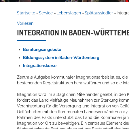
Rathaus
Startseite
Service
Lebenslagen
Spätaussiedler
Integr
»
»
»
»
Vorlesen
INTEGRATION IN BADEN-WÜRTTEM
Service
Beratungsangebote
Bildungssystem in Baden-Württemberg
Integrationskurse
Zentrale Aufgabe kommunaler Integrationsarbeit ist es, d
bestehenden Regelstrukturen heranzuführen und so die Inte
Willkommen in Hockenheim
Integration wird im alltäglichen Miteinander gelebt, in de
fördert das Land vielfältige Maßnahmen zur Stärkung kommu
Verantwortung für die Versorgung und Integration von Gef
Geflüchteten
mit den Kommunalen Landesverbänden 2017 den
Rahmen des Pakts unterstützt das Land die Kommunen
jäh
Integration vor Ort zu bewältigen. Ein zentrales Element d
flächendeckende Bratung als wichtiger Bestandteil der komm