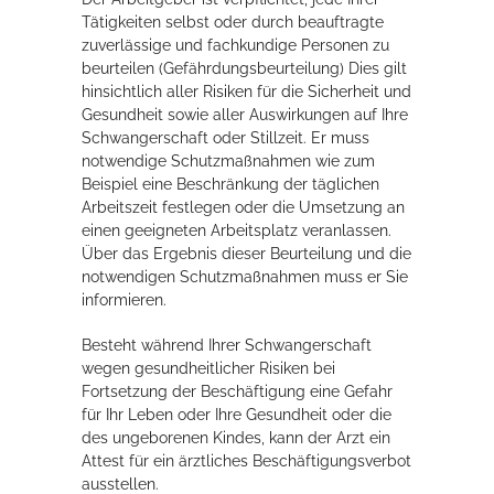
Tätigkeiten selbst oder durch beauftragte
zuverlässige und fachkundige Personen zu
Erleben in Hockenheim
beurteilen (Gefährdungsbeurteilung) Dies gilt
hinsichtlich aller Risiken für die Sicherheit und
Spaß unter prickelnden Wasserfällen, das rauschende Meer im
Gesundheit sowie aller Auswirkungen auf Ihre
Wellenbecken oder doch lieber die pure Entspannung auf der
Schwangerschaft oder Stillzeit. Er muss
Sprudelliege im Solebecken?
notwendige Schutzmaßnahmen wie zum
Beispiel eine Beschränkung der täglichen
mehr dazu...
Arbeitszeit festlegen oder die Umsetzung an
einen geeigneten Arbeitsplatz veranlassen.
Über das Ergebnis dieser Beurteilung und die
notwendigen Schutzmaßnahmen muss er Sie
informieren.
Besteht während Ihrer Schwangerschaft
wegen gesundheitlicher Risiken bei
Fortsetzung der Beschäftigung eine Gefahr
für Ihr Leben oder Ihre Gesundheit oder die
des ungeborenen Kindes, kann der Arzt ein
Attest für ein ärztliches Beschäftigungsverbot
ausstellen.