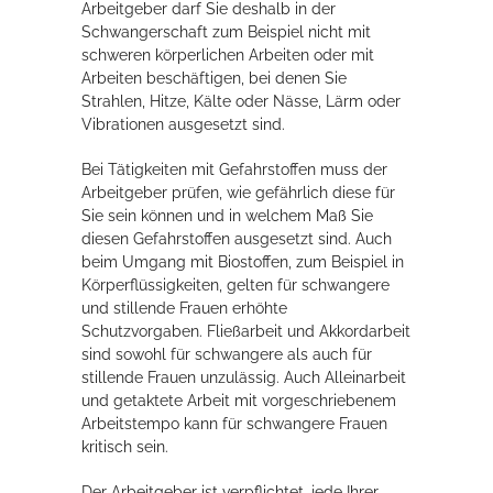
Arbeitgeber darf Sie deshalb in der
Rathaus
Schwangerschaft zum Beispiel nicht mit
schweren körperlichen Arbeiten oder mit
Arbeiten beschäftigen, bei denen Sie
Strahlen, Hitze, Kälte oder Nässe, Lärm oder
Service
Vibrationen ausgesetzt sind.
Konzerte, Tagungen und vieles mehr
Bei Tätigkeiten mit Gefahrstoffen muss der
Arbeitgeber prüfen, wie gefährlich diese für
Die Stadthalle Hockenheim bietet den perfekten Standort für Events
Sie sein können und in welchem Maß Sie
aller Art!
diesen Gefahrstoffen ausgesetzt sind. Auch
beim Umgang mit Biostoffen, zum Beispiel in
mehr dazu...
Körperflüssigkeiten, gelten für schwangere
und stillende Frauen erhöhte
Schutzvorgaben. Fließarbeit und Akkordarbeit
sind sowohl für schwangere als auch für
stillende Frauen unzulässig. Auch Alleinarbeit
und getaktete Arbeit mit vorgeschriebenem
Arbeitstempo kann für schwangere Frauen
kritisch sein.
Der Arbeitgeber ist verpflichtet, jede Ihrer