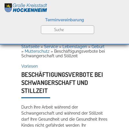
Terminvereinbarung
Leben
Startseite
»
Service
»
Lebenslagen
»
Geburt
»
Mutterschutz
»
Beschäftigungsverbote bei
Schwangerschaft und Stillzeit
Kultur
Vorlesen
BESCHÄFTIGUNGSVERBOTE BEI
SCHWANGERSCHAFT UND
Bildung
STILLZEIT
Willkommen in Hockenheim
Durch Ihre Arbeit während der
Wirtschaft
Schwangerschaft und während der Stillzeit
darf Ihre Gesundheit und die Gesundheit Ihres
Kindes nicht gefährdet werden. Ihr