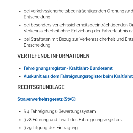
bei
verkehrssicherheitsbeeinträchtigenden
Ordnungswidr
Entscheidung
bei besonders
verkehrssicherheitsbeeinträchtigenden
O
Verkehrssicherheit
ohne Entziehung der Fahrerlaubnis (2
bei Straftaten
mit Bezug zur Verkehrssicherheit
und Entz
Entscheidung
VERTIEFENDE INFORMATIONEN
Konzerte, Tagungen und vieles mehr
Fahreignungsregister - Kraftfahrt-Bundesamt
Die Stadthalle Hockenheim bietet den perfekten Standort für Even
Auskunft aus dem Fahreignungsregister beim Kraftfah
mehr dazu...
RECHTSGRUNDLAGE
Straßenverkehrsgesetz (StVG)
:
§ 4 Fahreignungs-Bewertungssystem
§ 28 Führung und Inhalt des Fahreignungsregisters
§ 29 Tilgung der Eintragung