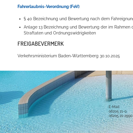
Fahrerlaubnis-Verordnung (FeV)
:
§ 40 Bezeichnung und Bewertung nach dem Fahreignu
Anlage 13 Bezeichnung und Bewertung der im Rahmen 
Straftaten und Ordnungswidrigkeiten
FREIGABEVERMERK
Verkehrsministerium Baden-Württemberg
30.10.2025
Anschrift und Bankverbindung
Kontakt
Stadt Hockenheim
Alle Ansprech
Rathausstraße 1
68766 Hockenheim
E-Mail
06205 21-0
Postanschrift
06205 21-2990
Postfach 15 48
68758 Hockenheim