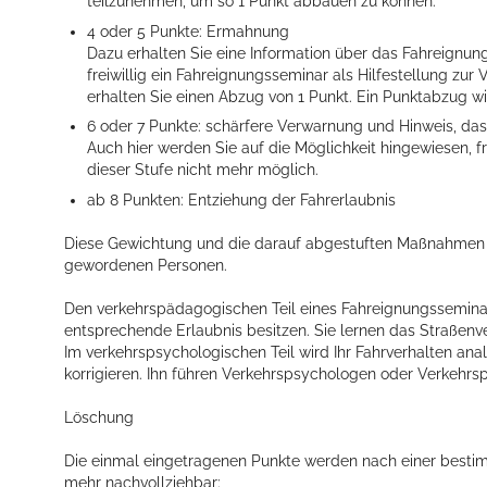
teilzunehmen, um so 1 Punkt abbauen zu können.
4 oder 5 Punkte: Ermahnung
Dazu erhalten Sie eine Information über das Fahreignu
freiwillig ein Fahreignungsseminar als Hilfestellung zu
erhalten Sie einen Abzug von 1 Punkt. Ein Punktabzug wi
6 oder 7 Punkte: schärfere Verwarnung und Hinweis, das
Auch hier werden Sie auf die Möglichkeit hingewiesen, f
dieser Stufe nicht mehr möglich.
ab 8 Punkten: Entziehung der Fahrerlaubnis
Diese Gewichtung und die darauf abgestuften Maßnahmen ge
gewordenen Personen.
Den verkehrspädagogischen Teil eines Fahreignungsseminars
entsprechende Erlaubnis besitzen. Sie lernen das Straßenv
Im verkehrspsychologischen Teil wird Ihr Fahrverhalten analy
korrigieren. Ihn führen Verkehrspsychologen oder Verkehrs
Löschung
Die einmal eingetragenen Punkte werden nach einer bestim
mehr nachvollziehbar: