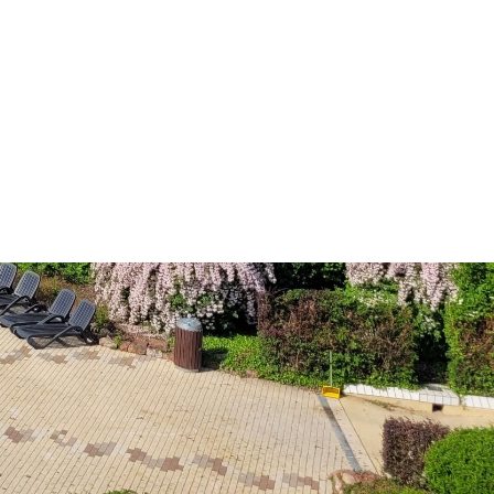
Dienste
Stadtplan
Newsletter
Mängelmelder
Erklärung zur Barrierefreiheit
Social-Media
ermin)