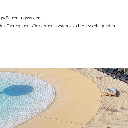
ngs-Bewertungssystem
des Fahreignungs-Bewertungssystems zu berücksichtigenden
Öffnungszeiten
Mo - Fr:
08 - 12 Uhr
Mi:
14 - 18 Uhr
partner
Sa - So:
geschlossen
Öffnungszeiten Bürgerbüro
Mo - Fr:
08 - 12 Uhr
Mo, Di, Do:
14 - 15.30 Uhr
Mi:
14 - 18 Uhr (Nur mit T