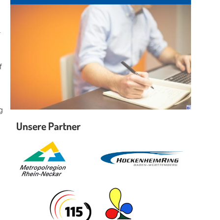
r
f
g
Unsere Partner