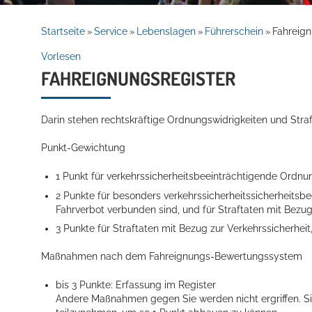
Rathaus
Startseite
Service
Lebenslagen
Führerschein
Fahreign
»
»
»
»
Vorlesen
FAHREIGNUNGSREGISTER
Service
Darin stehen rechtskräftige Ordnungswidrigkeiten und Stra
Punkt-Gewichtung
1 Punkt für verkehrssicherheitsbeeinträchtigende Ordnu
2 Punkte für besonders verkehrssicherheitssicherheitsb
Fahrverbot verbunden sind, und für Straftaten mit Bezug
Willkommen in Hockenheim
3 Punkte für Straftaten mit Bezug zur Verkehrssicherhei
Maßnahmen nach dem Fahreignungs-Bewertungssystem
bis 3 Punkte: Erfassung im Register
Andere Maßnahmen gegen Sie werden nicht ergriffen. Sie