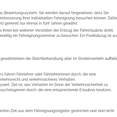
ngs-Bewertungssystem. Sie werden darauf hingewiesen, dass Sie
r Verbesserung Ihrer individuellen Fahreignung besuchen können. Dafü
rd generell nur einmal in fünf Jahren gewährt.
s Ihnen bei weiteren Verstößen der Entzug der Fahrerlaubnis droht.
reiwillig ein Fahreignungsseminar zu besuchen. Ein Punktabzug ist au
währleisten die Gleichbehandlung aller im Straßenverkehr auffälli
 führen Fahrlehrer oder Fahrlehrerinnen durch, die eine
erkehrsrecht und verkehrssicheres Verhalten.
siert. Ziel ist, das Verhalten im Sinne der Verkehrssicherheit zu
psychologinnen durch, die eine entsprechende Erlaubnis besitzen.
mten Zeit aus dem Fahreignungsregister gestrichen und sind nicht