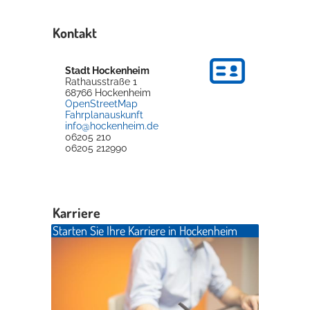
Kontakt
Erleben in Hockenheim
Spaß unter prickelnden Wasserfällen, das rauschende Meer im
Stadt Hockenheim
Wellenbecken oder doch lieber die pure Entspannung auf der
Rathausstraße 1
Sprudelliege im Solebecken?
68766
Hockenheim
OpenStreetMap
Fahrplanauskunft
mehr dazu...
info@hockenheim.de
06205 210
06205 212990
Karriere
Starten Sie Ihre Karriere in Hockenheim