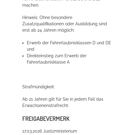
machen.
Rathaus
Hinweis: Ohne besondere
Zusatzqualifikationen oder Ausbildung sind
erst ab 24 Jahren möglich:
Service
Erwerb der Fahrerlaubnisklassen D und DE
Konzerte, Tagungen und vieles mehr
und
Direkteinstieg zum Erwerb der
Die Stadthalle Hockenheim bietet den perfekten Standort für Events
Fahrerlaubnisklasse A
aller Art!
mehr dazu...
Strafmündigkeit:
Ab 21 Jahren gilt für Sie in jedem Fall das
Erwachsenenstrafrecht.
FREIGABEVERMERK
17.03.2026
Justizministerium