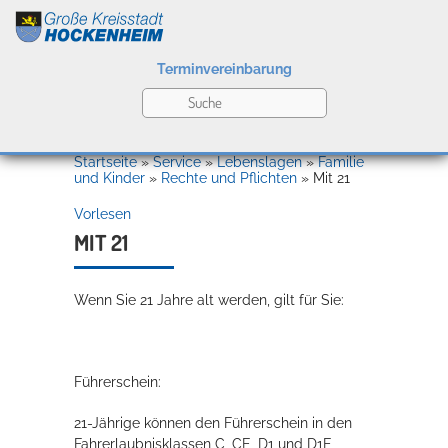
Terminvereinbarung
Leben
Startseite
»
Service
»
Lebenslagen
»
Familie
und Kinder
»
Rechte und Pflichten
»
Mit 21
Vorlesen
Kultur
MIT 21
Wenn Sie 21 Jahre alt werden, gilt für Sie:
Bildung
Willkommen in Hockenheim
Führerschein:
Wirtschaft
21-Jährige können den Führerschein in den
Fahrerlaubnisklassen C, CE, D1 und D1E