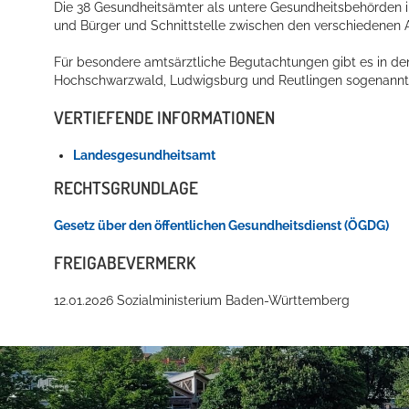
Die 38 Gesundheitsämter als untere Gesundheitsbehörden i
und Bürger und Schnittstelle zwischen den verschiedenen
Für besondere amtsärztliche Begutachtungen gibt es in de
Hochschwarzwald, Ludwigsburg und Reutlingen sogenannte
VERTIEFENDE INFORMATIONEN
Landesgesundheitsamt
RECHTSGRUNDLAGE
Konzerte, Tagungen und vieles mehr
Die Stadthalle Hockenheim bietet den perfekten Standort für Even
Gesetz über den öffentlichen Gesundheitsdienst (ÖGDG)
FREIGABEVERMERK
mehr dazu...
12.01.2026 Sozialministerium Baden-Württemberg
Anschrift und Bankverbindung
Kontakt