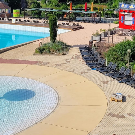
Mo - Fr:
08 - 12 Uhr
Mi:
14 - 18 Uhr
partner
Sa - So:
geschlossen
Öffnungszeiten Bürgerbüro
Mo - Fr:
08 - 12 Uhr
Mo, Di, Do:
14 - 15.30 Uhr
Mi:
14 - 18 Uhr (Nur mit T
munikation
l BW
ervice-Portal Baden-Württemberg?
elle
tuelle Poststelle?