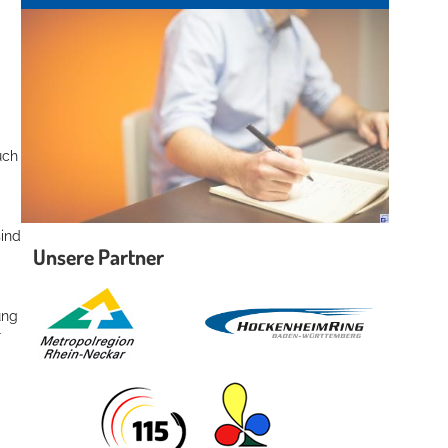
uch
sind
Unsere Partner
ung
r