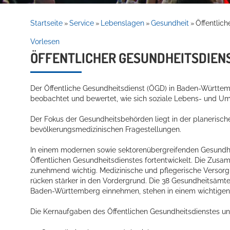
Rathaus
Startseite
Service
Lebenslagen
Gesundheit
Öffentlic
»
»
»
»
Vorlesen
ÖFFENTLICHER GESUNDHEITSDIE
Service
Der Öffentliche Gesundheitsdienst (ÖGD) in Baden-Württem
beobachtet und bewertet, wie sich soziale Lebens- und U
Der Fokus der Gesundheitsbehörden liegt in der planerisch
bevölkerungsmedizinischen Fragestellungen.
In einem modernen sowie sektorenübergreifenden Gesundh
Öffentlichen Gesundheitsdienstes fortentwickelt. Die Zus
Willkommen in Hockenheim
zunehmend wichtig. Medizinische und pflegerische Versor
rücken stärker in den Vordergrund. Die 38 Gesundheitsämte
Baden-Württemberg einnehmen, stehen in einem wichtigen 
Die Kernaufgaben des Öffentlichen Gesundheitsdienstes un