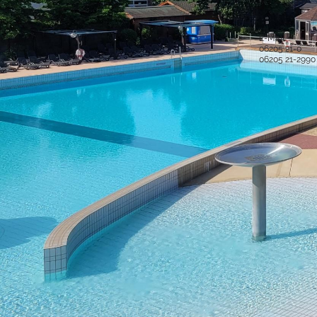
Stadt Hockenheim
Alle Ansprech
Rathausstraße 1
68766 Hockenheim
E-Mail
06205 21-0
Postanschrift
06205 21-2990
Postfach 15 48
68758 Hockenheim
Sichere Kom
Bankverbindung
IBAN: DE52 6725 0020 0006 2012 53
BIC: SOLADES1HDB
Sparkasse Heidelberg
Service-Porta
Was ist das S
IBAN: DE61 5479 0000 0001 0061 50
BIC: GENODE61SPE
virtuelle Postst
Volksbank Kur- und Rheinpfalz eG
Was ist die vir
Copyright © 2016 Stadt Hockenheim