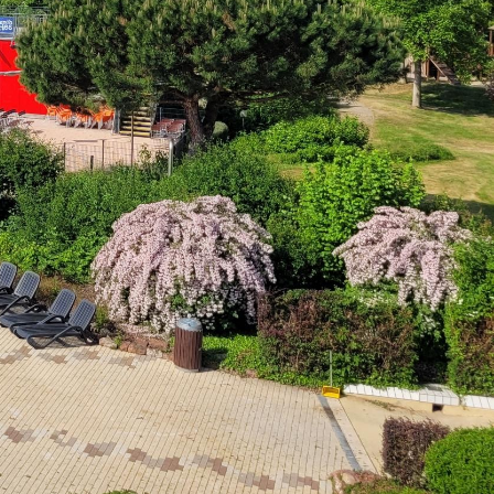
Stadtplan
Newsletter
Mängelmelder
Erklärung zur Barrierefreiheit
Social-Media
ermin)
Impressum
Datenschutz
Cookies
powered by
Komm.ONE