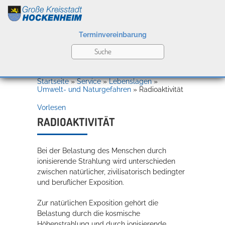
Terminvereinbarung
Leben
Startseite
»
Service
»
Lebenslagen
»
Umwelt- und Naturgefahren
»
Radioaktivität
Vorlesen
Kultur
RADIOAKTIVITÄT
Bei der Belastung des Menschen durch
Bildung
Willkommen in Hockenheim
ionisierende Strahlung wird unterschieden
zwischen natürlicher, zivilisatorisch bedingter
und beruflicher Exposition.
Wirtschaft
Zur natürlichen Exposition gehört die
Belastung durch die kosmische
Höhenstrahlung und durch ionisierende