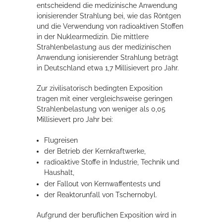
entscheidend die medizinische Anwendung
ionisierender Strahlung bei, wie das Röntgen
und die Verwendung von radioaktiven Stoffen
Erleben in Hockenheim
in der Nuklearmedizin. Die mittlere
Spaß unter prickelnden Wasserfällen, das rauschende Meer im
Strahlenbelastung aus der medizinischen
Wellenbecken oder doch lieber die pure Entspannung auf der
Anwendung ionisierender Strahlung beträgt
Sprudelliege im Solebecken?
in Deutschland etwa 1,7 Millisievert pro Jahr.
mehr dazu...
Zur zivilisatorisch bedingten Exposition
tragen mit einer vergleichsweise geringen
Strahlenbelastung von weniger als 0,05
Millisievert pro Jahr bei:
Flugreisen
der Betrieb der Kernkraftwerke,
radioaktive Stoffe in Industrie, Technik und
Haushalt,
der Fallout von Kernwaffentests und
der Reaktorunfall von Tschernobyl.
Aufgrund der beruflichen Exposition wird in