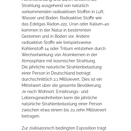
Strahlung ausgehend von natürlich
Rathaus
vorkommenden radioaktiven Stoffen in Luft,
Wasser und Boden. Radioaktive Stoffe wie
das Edelgas Radon-222, Uran oder Kalium-40
kommen in der Natur in bestimmten
Service
Gesteinen und in Böden vor. Andere
radioaktive Stoffe wie beispielsweise
Konzerte, Tagungen und vieles mehr
Kohlenstoff-14 oder Tritium entstehen durch
Die Stadthalle Hockenheim bietet den perfekten Standort für Events
Wechselwirkung von Atomkernen in der
aller Art!
Atmosphäre mit kosmischer Strahlung.
Die jährliche natürliche Strahlenbelastung
mehr dazu...
einer Person in Deutschland beträgt
durchschnittlich 2,1 Millisievert. Dies ist ein
Mittelwert über die gesamte Bevölkerung.
Je nach Wohnort, Ernährungs- und
Lebensgewohnheiten kann die jährliche
natürliche Strahlenbelastung einer Person
zwischen etwa einem bis zu zehn Millisievert
betragen.
Zur zivilisatorisch bedingten Exposition trägt