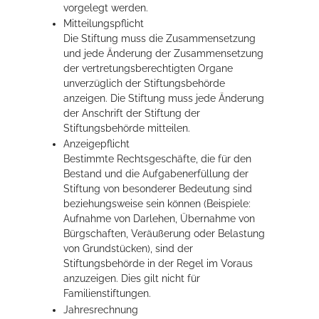
vorgelegt werden.
Mitteilungspflicht
Die Stiftung muss die Zusammensetzung
Erleben in Hockenheim
und jede Änderung der Zusammensetzung
Spaß unter prickelnden Wasserfällen, das rauschende Meer im
der vertretungsberechtigten Organe
Wellenbecken oder doch lieber die pure Entspannung auf der
unverzüglich der Stiftungsbehörde
Sprudelliege im Solebecken?
anzeigen. Die Stiftung muss jede Änderung
der Anschrift der Stiftung der
mehr dazu...
Stiftungsbehörde mitteilen.
Anzeigepflicht
Bestimmte Rechtsgeschäfte, die für den
Bestand und die Aufgabenerfüllung der
Stiftung von besonderer Bedeutung sind
beziehungsweise sein können (Beispiele:
Aufnahme von Darlehen, Übernahme von
Bürgschaften, Veräußerung oder Belastung
von Grundstücken), sind der
Stiftungsbehörde in der Regel im Voraus
anzuzeigen. Dies gilt nicht für
Familienstiftungen.
Jahresrechnung