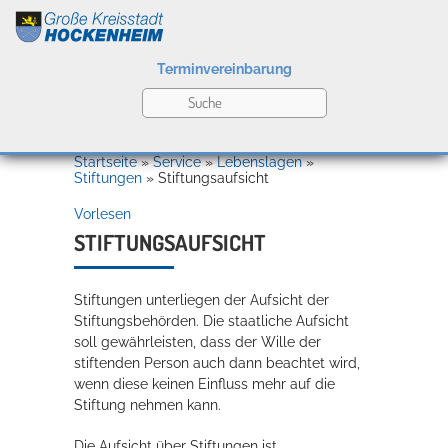
Terminvereinbarung
Leben
Startseite
»
Service
»
Lebenslagen
»
Stiftungen
»
Stiftungsaufsicht
Vorlesen
Kultur
STIFTUNGSAUFSICHT
Stiftungen unterliegen der Aufsicht der
Bildung
Willkommen in Hockenheim
Stiftungsbehörden. Die staatliche Aufsicht
soll gewährleisten, dass der Wille der
stiftenden Person auch dann beachtet wird,
wenn diese keinen Einfluss mehr auf die
Wirtschaft
Stiftung nehmen kann.
Die Aufsicht über Stiftungen ist