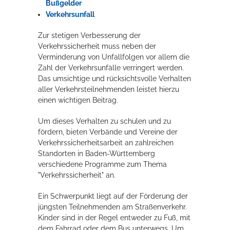
Bußgelder
Rathaus
Verkehrsunfall
Zur stetigen Verbesserung der
Verkehrssicherheit muss neben der
Verminderung von Unfallfolgen vor allem die
Service
Zahl der Verkehrsunfälle verringert werden.
Konzerte, Tagungen und vieles mehr
Das umsichtige und rücksichtsvolle Verhalten
aller Verkehrsteilnehmenden leistet hierzu
Die Stadthalle Hockenheim bietet den perfekten Standort für Events
einen wichtigen Beitrag.
aller Art!
Um dieses Verhalten zu schulen und zu
mehr dazu...
fördern, bieten Verbände und Vereine der
Verkehrssicherheitsarbeit an zahlreichen
Standorten in Baden-Württemberg
verschiedene Programme zum Thema
"Verkehrssicherheit" an.
Ein Schwerpunkt liegt auf der Förderung der
jüngsten Teilnehmenden am Straßenverkehr.
Kinder sind in der Regel entweder zu Fuß, mit
dem Fahrrad oder dem Bus unterwegs. Um