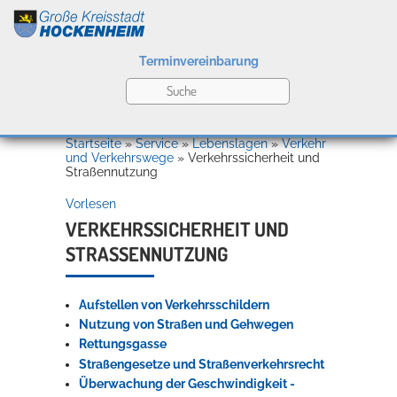
Terminvereinbarung
Leben
Startseite
»
Service
»
Lebenslagen
»
Verkehr
und Verkehrswege
»
Verkehrssicherheit und
Straßennutzung
Kultur
Vorlesen
VERKEHRSSICHERHEIT UND
STRASSENNUTZUNG
Bildung
Willkommen in Hockenheim
Aufstellen von Verkehrsschildern
Nutzung von Straßen und Gehwegen
Wirtschaft
Rettungsgasse
Straßengesetze und Straßenverkehrsrecht
Überwachung der Geschwindigkeit -