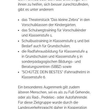
ihnen zu helfen, sich besser zurechtzufinden,
gibt es unter anderem
Erleben in Hockenheim
das Theaterstück "Das kleine Zebra" in den
Spaß unter prickelnden Wasserfällen, das rauschende Meer im
Vorschulklassen der Kindergärten,
Wellenbecken oder doch lieber die pure Entspannung auf der
das Schulwegtraining für Vorschulkinder
Sprudelliege im Solebecken?
und Klassenstufe 1,
Schulbustraining in Klassenstufe 5 und bei
mehr dazu...
Bedarf auch für Grundschulen,
die Radfahrausbildung für Klassenstufe 4
in Grundschulen und Klassenstufe 5 in
sonderpädagogischen Bildungs- und
Beratungszentren (SBBZ) sowie
"SCHÜTZE DEIN BESTES" (Fahrradhelm) in
Klassenstufe 6.
Ein besonderes Augenmerk gilt zudem
älteren Menschen, sei es als zu Fuß Gehende,
oder als Rad-, Pedelec- oder Autofahrende.
Für diese Zielgruppe wurde durch die
Landesverkehrswacht daher in Kooperation