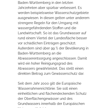
Baden-Württemberg in den letzten
Jahrzehnten aber spürbar verbessert. Es
werden beispielsweise Wasserschutzgebiete
Erleben in Hockenheim
ausgewiesen. In diesen gelten unter anderem
Spaß unter prickelnden Wasserfällen, das rauschende Meer im
strengere Regeln für den Umgang mit
Wellenbecken oder doch lieber die pure Entspannung auf der
wassergefährdenden Stoffen und die
Sprudelliege im Solebecken?
Landwirtschaft. So ist das Grundwasser auf
rund einem Viertel der Landesfläche besser
mehr dazu...
vor schädlichen Einträgen geschützt.
Außerdem sind über 99 % der Bevölkerung in
Baden-Württemberg an die
Abwasserentsorgung angeschlossen. Damit
wird ein hoher Reinigungsgrad des
Abwassers gewährleistet. Das stellt einen
direkten Beitrag zum Gewässerschutz dar.
Seit dem Jahr 2000 gilt die Europäische
Wasserrahmenrichtlinie. Sie soll einen
einheitlichen und flächendeckenden Schutz
der Oberflächengewässer und des
Grundwassers innerhalb der Europäischen