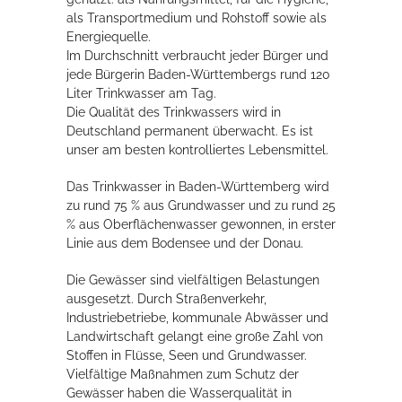
als Transportmedium und Rohstoff sowie als
Rathaus
Energiequelle.
Im Durchschnitt verbraucht jeder Bürger und
jede Bürgerin Baden-Württembergs rund 120
Liter Trinkwasser am Tag.
Service
Die Qualität des Trinkwassers wird in
Deutschland permanent überwacht. Es ist
Konzerte, Tagungen und vieles mehr
unser am besten kontrolliertes Lebensmittel.
Die Stadthalle Hockenheim bietet den perfekten Standort für Events
aller Art!
Das Trinkwasser in Baden-Württemberg wird
zu rund 75 % aus Grundwasser und zu rund 25
mehr dazu...
% aus Oberflächenwasser gewonnen, in erster
Linie aus dem Bodensee und der Donau.
Die Gewässer sind vielfältigen Belastungen
ausgesetzt. Durch Straßenverkehr,
Industriebetriebe, kommunale Abwässer und
Landwirtschaft gelangt eine große Zahl von
Stoffen in Flüsse, Seen und Grundwasser.
Vielfältige Maßnahmen zum Schutz der
Gewässer haben die Wasserqualität in