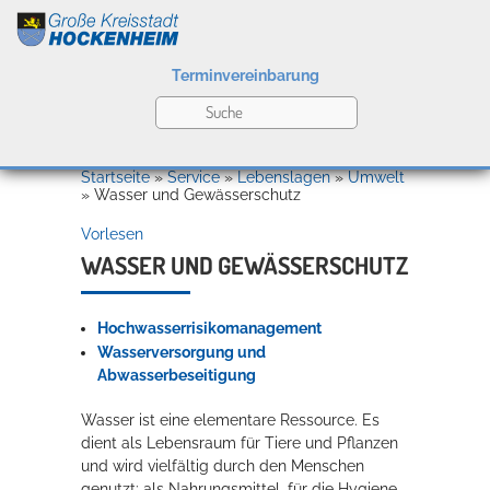
Terminvereinbarung
Leben
Startseite
»
Service
»
Lebenslagen
»
Umwelt
»
Wasser und Gewässerschutz
Vorlesen
Kultur
WASSER UND GEWÄSSERSCHUTZ
Hochwasserrisikomanagement
Bildung
Willkommen in Hockenheim
Wasserversorgung und
Abwasserbeseitigung
Wasser ist eine elementare Ressource. Es
Wirtschaft
dient als Lebensraum für Tiere und Pflanzen
und wird vielfältig durch den Menschen
genutzt: als Nahrungsmittel, für die Hygiene,