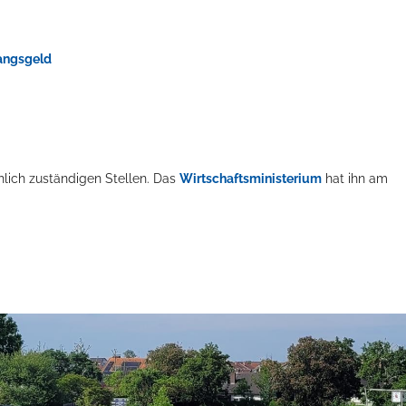
angsgeld
hlich zuständigen Stellen. Das
Wirtschaftsministerium
hat ihn am
ts aller Art!
Öffnungszeiten
Mo - Fr:
08 - 12 Uhr
Mi:
14 - 18 Uhr
partner