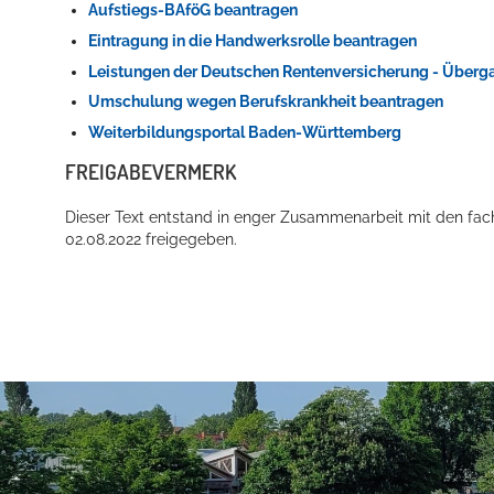
Aufstiegs-BAföG beantragen
Eintragung in die Handwerksrolle beantragen
Leistungen der Deutschen Rentenversicherung - Überg
Umschulung wegen Berufskrankheit beantragen
Weiterbildungsportal Baden-Württemberg
FREIGABEVERMERK
Dieser Text entstand in enger Zusammenarbeit mit den fac
Konzerte, Tagungen und vieles mehr
02.08.2022 freigegeben.
Die Stadthalle Hockenheim bietet den perfekten Standort für Even
mehr dazu...
Anschrift und Bankverbindung
Kontakt
Stadt Hockenheim
Alle Ansprech