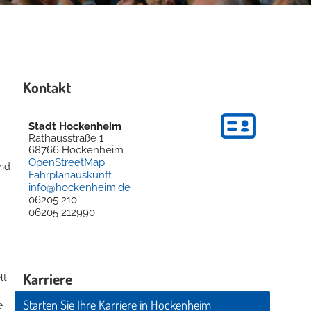
Kontakt
Stadt Hockenheim
Rathausstraße 1
68766
Hockenheim
OpenStreetMap
und
Fahrplanauskunft
info@hockenheim.de
06205 210
06205 212990
Karriere
lt
Starten Sie Ihre Karriere in Hockenheim
e