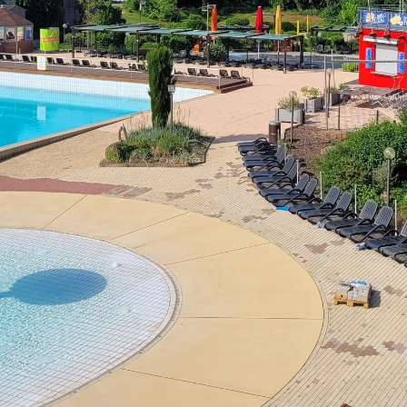
Sa - So:
geschlossen
Öffnungszeiten Bürgerbüro
Mo - Fr:
08 - 12 Uhr
Mo, Di, Do:
14 - 15.30 Uhr
Mi:
14 - 18 Uhr (Nur mit T
munikation
l BW
ervice-Portal Baden-Württemberg?
elle
tuelle Poststelle?