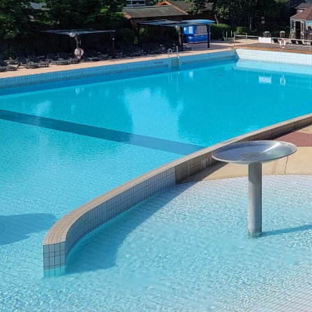
Rathausstraße 1
68766 Hockenheim
E-Mail
06205 21-0
Postanschrift
06205 21-2990
Postfach 15 48
68758 Hockenheim
Sichere Kom
Bankverbindung
IBAN: DE52 6725 0020 0006 2012 53
BIC: SOLADES1HDB
Sparkasse Heidelberg
Service-Porta
Was ist das S
IBAN: DE61 5479 0000 0001 0061 50
BIC: GENODE61SPE
virtuelle Postst
Volksbank Kur- und Rheinpfalz eG
Was ist die vir
Copyright © 2016 Stadt Hockenheim