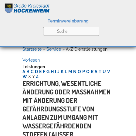
Terminvereinbarung
Leben
Startseite
»
Service
»
A-Z Dienstleistungen
Vorlesen
Kultur
Leistungen
A
B
C
D
E
F
G
H
I
J
K
L
M
N
O
P
Q
R
S
T
U
V
W
X
Y
Z
ERRICHTUNG, WESENTLICHE
ÄNDERUNG ODER MASSNAHMEN M
Bildung
Willkommen in Hockenheim
IT ÄNDERUNG DER G
EFÄHRDUNGSSTUFE VON A
NLAGEN ZUM UMGANG MIT W
Wirtschaft
ASSERGEFÄHRDENDEN S
TOFFEN (AUSSER HE