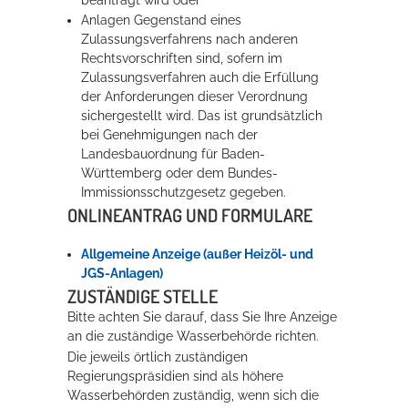
Anlagen Gegenstand eines
Zulassungsverfahrens nach anderen
Erleben in Hockenheim
Rechtsvorschriften sind, sofern im
Zulassungsverfahren auch die Erfüllung
Spaß unter prickelnden Wasserfällen, das rauschende Meer im
der Anforderungen dieser Verordnung
Wellenbecken oder doch lieber die pure Entspannung auf der
sichergestellt wird. Das ist grundsätzlich
Sprudelliege im Solebecken?
bei Genehmigungen nach der
Landesbauordnung für Baden-
mehr dazu...
Württemberg oder dem Bundes-
Immissionsschutzgesetz gegeben.
ONLINEANTRAG UND FORMULARE
Allgemeine Anzeige (außer Heizöl- und
JGS-Anlagen)
ZUSTÄNDIGE STELLE
Bitte achten Sie darauf, dass Sie Ihre Anzeige
an die zuständige Wasserbehörde richten.
Die jeweils örtlich zuständigen
Regierungspräsidien sind als höhere
Wasserbehörden zuständig, wenn sich die