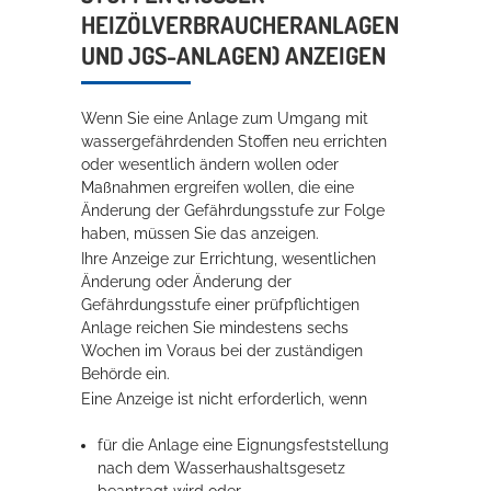
IZÖLVERBRAUCHERANLAGEN UN
Rathaus
D JGS-ANLAGEN) ANZEIGEN
Wenn Sie eine Anlage zum Umgang mit
Service
wassergefährdenden Stoffen neu errichten
Konzerte, Tagungen und vieles mehr
oder wesentlich ändern wollen oder
Maßnahmen ergreifen wollen, die eine
Die Stadthalle Hockenheim bietet den perfekten Standort für Events
Änderung der Gefährdungsstufe zur Folge
aller Art!
haben, müssen Sie das anzeigen.
Ihre Anzeige zur Errichtung, wesentlichen
mehr dazu...
Änderung oder Änderung der
Gefährdungsstufe einer prüfpflichtigen
Anlage reichen Sie mindestens sechs
Wochen im Voraus bei der zuständigen
Behörde ein.
Eine Anzeige ist nicht erforderlich, wenn
für die Anlage eine Eignungsfeststellung
nach dem Wasserhaushaltsgesetz
beantragt wird oder