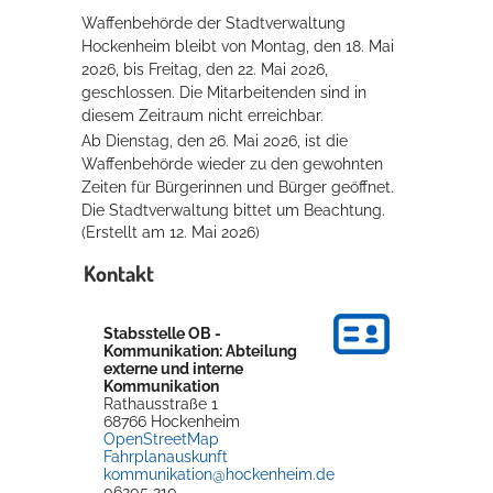
Waffenbehörde der Stadtverwaltung
Rathaus
Hockenheim bleibt von Montag, den 18. Mai
2026, bis Freitag, den 22. Mai 2026,
geschlossen. Die Mitarbeitenden sind in
diesem Zeitraum nicht erreichbar.
Service
Ab Dienstag, den 26. Mai 2026, ist die
Konzerte, Tagungen und vieles mehr
Waffenbehörde wieder zu den gewohnten
Zeiten für Bürgerinnen und Bürger geöffnet.
Die Stadthalle Hockenheim bietet den perfekten Standort für Events
Die Stadtverwaltung bittet um Beachtung.
aller Art!
(Erstellt am 12. Mai 2026)
Kontakt
mehr dazu...
Stabsstelle OB -
Kommunikation: Abteilung
externe und interne
Kommunikation
Rathausstraße 1
68766
Hockenheim
OpenStreetMap
Fahrplanauskunft
kommunikation@hockenheim.de
06205 210