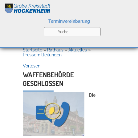
Terminvereinbarung
Leben
Startseite
»
Rathaus
»
Aktuelles
»
Pressemitteilungen
Vorlesen
Kultur
WAFFENBEHÖRDE
GESCHLOSSEN
Bildung
Die
Willkommen in Hockenheim
Wirtschaft