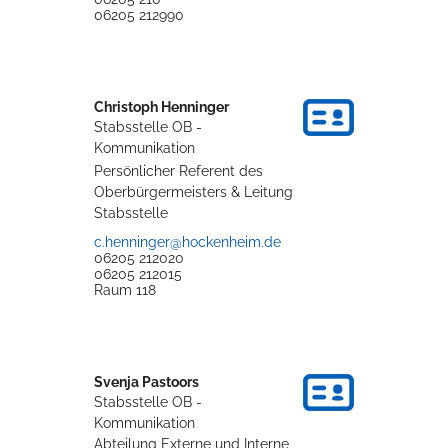
06205 212990
Erleben in Hockenheim
Spaß unter prickelnden Wasserfällen, das rauschende Meer im
Christoph
Henninger
Wellenbecken oder doch lieber die pure Entspannung auf der
Stabsstelle OB -
Sprudelliege im Solebecken?
Kommunikation
Persönlicher Referent des
mehr dazu...
Oberbürgermeisters & Leitung
Stabsstelle
c.henninger@hockenheim.de
06205 212020
06205 212015
Raum
118
Svenja
Pastoors
Stabsstelle OB -
Kommunikation
Abteilung Externe und Interne