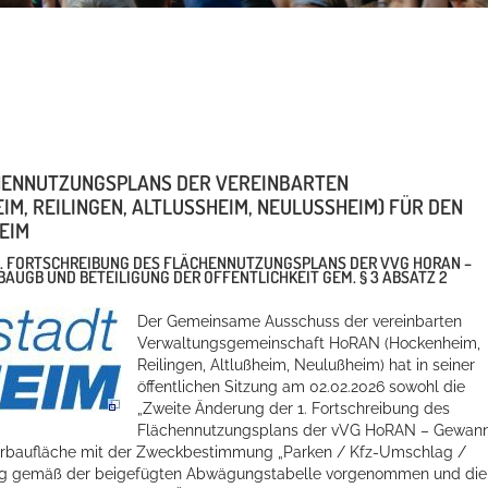
CHENNUTZUNGSPLANS DER VEREINBARTEN
REILINGEN, ALTLUSSHEIM, NEULUSSHEIM) FÜR DEN BE
M
1. FORTSCHREIBUNG DES FLÄCHENNUTZUNGSPLANS DER VVG HORAN –
BAUGB UND BETEILIGUNG DER ÖFFENTLICHKEIT GEM. § 3 ABSATZ 2
Der Gemeinsame Ausschuss der vereinbarten
Verwaltungsgemeinschaft HoRAN (Hockenheim,
Reilingen, Altlußheim, Neulußheim) hat in seiner
öffentlichen Sitzung am 02.02.2026 sowohl die
„Zweite Änderung der 1. Fortschreibung des
Flächennutzungsplans der vVG HoRAN – Gewan
derbaufläche mit der Zweckbestimmung „Parken / Kfz-Umschlag /
ung gemäß der beigefügten Abwägungstabelle vorgenommen und die