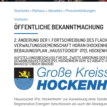
Rathaus
Startseite
Rathaus
Aktuelles
Pressemitteilungen
»
»
»
Vorlesen
ÖFFENTLICHE BEKANNTMACHUNG
Service
2. ÄNDERUNG DER 1. FORTSCHREIBUNG DES FLÄ
VERWALTUNGSGEMEINSCHAFT HORAN (HOCKENHEIM, 
BAUUNGSPLAN „HAUSSTÜCKER“ (P2), HOCKENHEI
AUFSTELLUNGSBESCHLUSS FÜR DIE „ZWEITE ÄNDERUNG DER 
GEWANN HAUSSTÜCKER (P2), HOCKENHEIM GEM. § 2 ABSATZ 1 
BAUGESETZBUCH (BAUGB)
Willkommen in Hockenheim
Hausstücker (P2), Hockenheim“ zur Ausweisung einer Son
Regenerative Energien“ beschlossen als auch die Abwäg