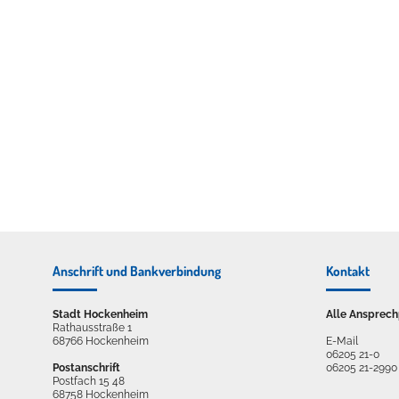
Erleben in Hockenheim
Spaß unter prickelnden Wasserfällen, das rauschende Meer im W
mehr dazu...
Anschrift und Bankverbindung
Kontakt
Stadt Hockenheim
Alle Ansprech
Rathausstraße 1
68766 Hockenheim
E-Mail
06205 21-0
Postanschrift
06205 21-2990
Postfach 15 48
68758 Hockenheim