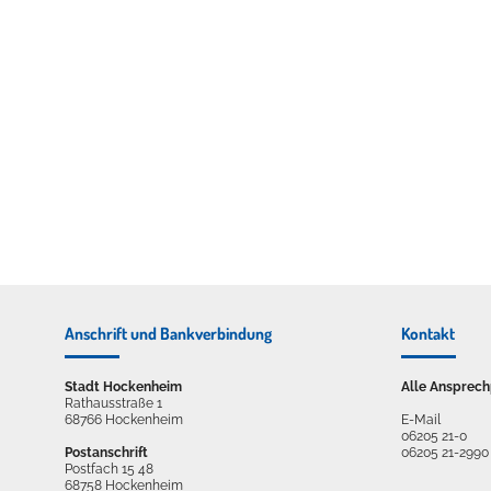
Erleben in Hockenheim
Spaß unter prickelnden Wasserfällen, das rauschende Meer im W
mehr dazu...
Anschrift und Bankverbindung
Kontakt
Stadt Hockenheim
Alle Ansprech
Rathausstraße 1
68766 Hockenheim
E-Mail
06205 21-0
Postanschrift
06205 21-2990
Postfach 15 48
68758 Hockenheim