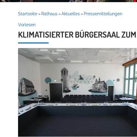
Rathaus
Startseite
Rathaus
Aktuelles
Pressemitteilungen
»
»
»
Vorlesen
KLIMATISIERTER BÜRGERSAAL ZUM
Service
Willkommen in Hockenheim