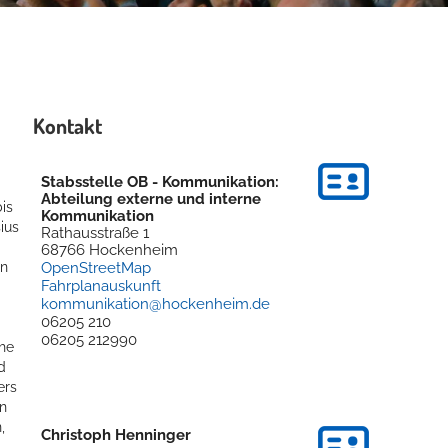
Kontakt
Stabsstelle OB - Kommunikation:
Abteilung externe und interne
is
Kommunikation
ius
Rathausstraße 1
68766
Hockenheim
OpenStreetMap
en
Fahrplanauskunft
kommunikation@hockenheim.de
06205 210
06205 212990
che
d
ers
n
,
Christoph
Henninger