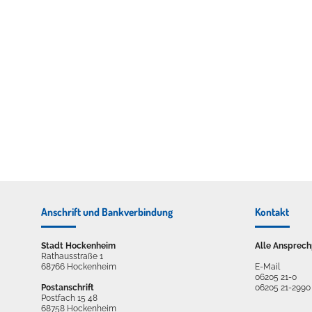
Erleben in Hockenheim
Spaß unter prickelnden Wasserfällen, das rauschende Meer im W
mehr dazu...
Anschrift und Bankverbindung
Kontakt
Stadt Hockenheim
Alle Ansprech
Rathausstraße 1
68766 Hockenheim
E-Mail
06205 21-0
Postanschrift
06205 21-2990
Postfach 15 48
68758 Hockenheim