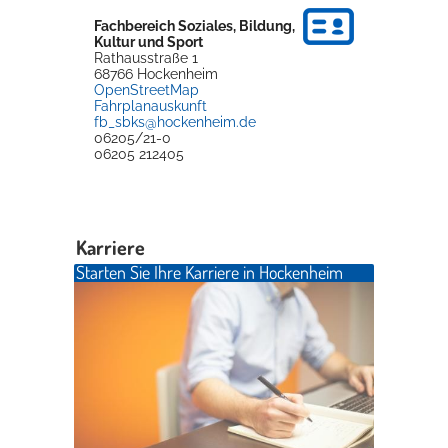
Fachbereich Soziales, Bildung,
Rathaus
Kultur und Sport
Rathausstraße 1
68766
Hockenheim
OpenStreetMap
Fahrplanauskunft
Service
fb_sbks@hockenheim.de
06205/21-0
Konzerte, Tagungen und vieles mehr
06205 212405
Die Stadthalle Hockenheim bietet den perfekten Standort für Events
aller Art!
Karriere
mehr dazu...
Starten Sie Ihre Karriere in Hockenheim