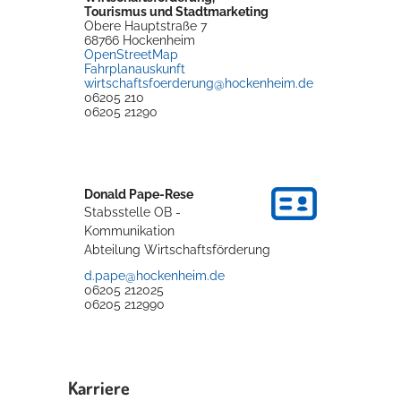
Tourismus und Stadtmarketing
Rathaus
Obere Hauptstraße 7
68766
Hockenheim
OpenStreetMap
Fahrplanauskunft
wirtschaftsfoerderung@hockenheim.de
06205 210
Service
06205 21290
Konzerte, Tagungen und vieles mehr
Die Stadthalle Hockenheim bietet den perfekten Standort für Events
aller Art!
Donald
Pape-Rese
Stabsstelle OB -
mehr dazu...
Kommunikation
Abteilung Wirtschaftsförderung
d.pape@hockenheim.de
06205 212025
06205 212990
Karriere