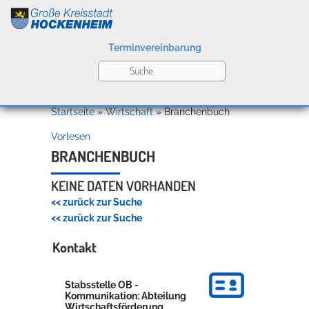
Terminvereinbarung
Leben
Startseite
»
Wirtschaft
»
Branchenbuch
Vorlesen
Kultur
BRANCHENBUCH
KEINE DATEN VORHANDEN
<< zurück zur Suche
Bildung
<< zurück zur Suche
Willkommen in Hockenheim
Kontakt
Wirtschaft
Stabsstelle OB -
Kommunikation: Abteilung
Wirtschaftsförderung,