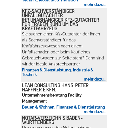
Technik
,
Mobilität & Transport
mehr dazu...
KFZ-SACHVERSTÄNDIGER
UNFALLGUTACHTER
Erleben in Hockenheim
IHR UNABHÄNGIGER KFZ-GUTACHTER
FÜR FRAGEN RUND UM DAS
Spaß unter prickelnden Wasserfällen, das rauschende Meer im
KRAFTFAHRZEUG
Wellenbecken oder doch lieber die pure Entspannung auf der
Sie suchen einen Kfz-Gutachter, der Ihnen
Sprudelliege im Solebecken?
als Sachverständiger für das
Kraftfahrzeugwesen nach einem
mehr dazu...
Unfallschaden oder beim Kauf eines
Gebrauchtwagen zur Seite steht? Dann sind
wir der ideale Ansprechpartner.
Finanzen & Dienstleistung
,
Industrie &
Technik
mehr dazu...
LEAN CONSULTING HANS-PETER
HAFFNER E.KFM.
Unternehmensberatung Facility
Manageme
nt
Bauen & Wohnen
,
Finanzen & Dienstleistung
mehr dazu...
NOTAR-VERZEICHNIS BADEN-
WÜRTTEMBERG
Um einen passenden Notar zu ihrem