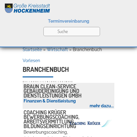
Terminvereinbarung
Leben
Startseite
»
Wirtschaft
»
Branchenbuch
Vorlesen
Kultur
BRANCHENBUCH
Alle
A
B
C
D
E
F
G
H
I
J
K
L
M
N
O
P
Q
R
S
T
U
V
W
X
Y
Z
BRAUN CLEAN-SERVICE
GEBÄUDEREINIGUNG UND
Bildung
DIENSTLEISTUNGEN GMBH
Willkommen in Hockenheim
Finanzen & Dienstleistung
mehr dazu...
COACHING KRÜGER
BEWERBUNGSCOACHING,
Wirtschaft
ARBEITSVERMITTLUNG,
BILDUNGSEINRICHTUNG
Bewerbungscoaching,