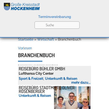
Terminvereinbarung
Leben
Startseite
»
Wirtschaft
»
Branchenbuch
Vorlesen
Kultur
BRANCHENBUCH
Alle
A
B
C
D
E
F
G
H
I
J
K
L
M
N
O
P
Q
R
S
T
U
V
W
X
Y
Z
REISEBÜRO BÜHLER GMBH
Bildung
Lufthansa City Center
Willkommen in Hockenheim
Sport & Freizeit
,
Unterkunft & Reisen
mehr dazu...
REISEBÜRO STADTMITTE OLIVER
ROSENBERGER
Wirtschaft
Unterkunft & Reisen