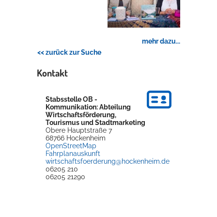
Rathaus
mehr dazu...
<< zurück zur Suche
Service
Kontakt
Konzerte, Tagungen und vieles mehr
Die Stadthalle Hockenheim bietet den perfekten Standort für Events
Stabsstelle OB -
aller Art!
Kommunikation: Abteilung
Wirtschaftsförderung,
mehr dazu...
Tourismus und Stadtmarketing
Obere Hauptstraße 7
68766
Hockenheim
OpenStreetMap
Fahrplanauskunft
wirtschaftsfoerderung@hockenheim.de
06205 210
06205 21290