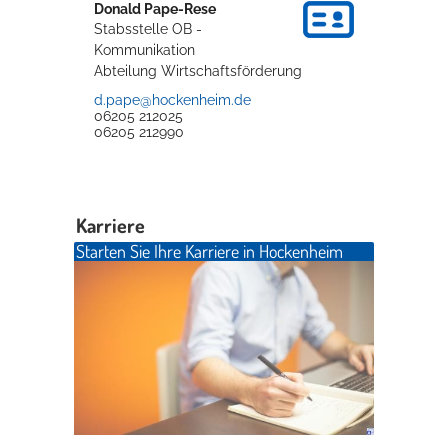
Donald
Pape-Rese
Stabsstelle OB -
Kommunikation
Erleben in Hockenheim
Abteilung Wirtschaftsförderung
Spaß unter prickelnden Wasserfällen, das rauschende Meer im
d.pape@hockenheim.de
Wellenbecken oder doch lieber die pure Entspannung auf der
06205 212025
06205 212990
Sprudelliege im Solebecken?
mehr dazu...
Karriere
Starten Sie Ihre Karriere in Hockenheim