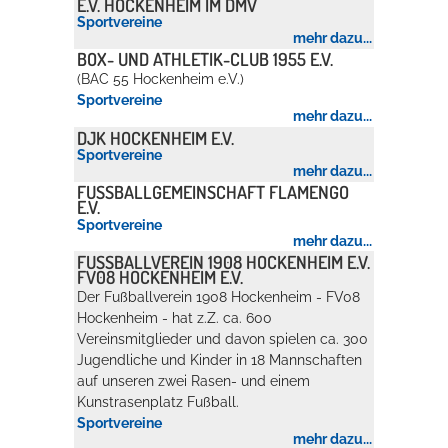
E.V. HOCKENHEIM IM DMV
Sportvereine
Rathaus
mehr dazu...
BOX- UND ATHLETIK-CLUB 1955 E.V.
(BAC 55 Hockenheim e.V.)
Sportvereine
Service
mehr dazu...
DJK HOCKENHEIM E.V.
Konzerte, Tagungen und vieles mehr
Sportvereine
mehr dazu...
Die Stadthalle Hockenheim bietet den perfekten Standort für Events
FUSSBALLGEMEINSCHAFT FLAMENGO E
.V.
aller Art!
Sportvereine
mehr dazu...
mehr dazu...
FUSSBALLVEREIN 1908 HOCKENHEIM E.V. F
V08 HOCKENHEIM E.V.
Der Fußballverein 1908 Hockenheim - FV08
Hockenheim - hat z.Z. ca. 600
Vereinsmitglieder und davon spielen ca. 300
Jugendliche und Kinder in 18 Mannschaften
auf unseren zwei Rasen- und einem
Kunstrasenplatz Fußball.
Sportvereine
mehr dazu...