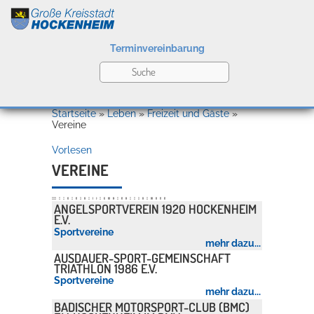
Terminvereinbarung
Leben
Startseite
»
Leben
»
Freizeit und Gäste
»
Vereine
Vorlesen
Kultur
VEREINE
Alle
A
B
C
D
E
F
G
H
I
J
K
L
M
N
O
P
Q
R
S
T
U
V
W
X
Y
Z
ANGELSPORTVEREIN 1920 HOCKENHEIM
Bildung
E.V.
Willkommen in Hockenheim
Sportvereine
mehr dazu...
AUSDAUER-SPORT-GEMEINSCHAFT
TRIATHLON 1986 E.V.
Wirtschaft
Sportvereine
mehr dazu...
BADISCHER MOTORSPORT-CLUB (BMC)