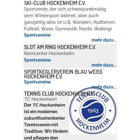
SKI-CLUB HOCKENHEIM E.V.
Sportverein, der sich schwerpunktmäßig
dem Wintersport widmet, aber auch
ganzjährig aktiv ist (z.B. Wandern, Radfahren,
Fußball, Boule, Gymnastik, Nordic Walking)
Sportvereine
mehr dazu...
SLOT AM RING HOCKENHEIM E.V.
Renncenter Hockenheim
Sportvereine
mehr dazu...
SPORTKEGLERVEREIN BLAU WEISS H
OCKENHEIM E.V.
Sportvereine
mehr dazu...
TENNIS CLUB HOCKENHEIM E.V.
TC Hockenheim
Der
TC Hockenheim
ist ein moderner,
zukunftsorientierter
Tennisverein mit
Tradition. Wir fördern
und pflegen den