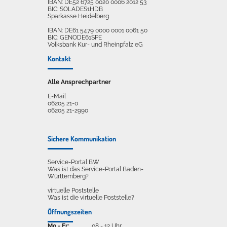
IBAN: DE52 6725 0020 0006 2012 53
BIC: SOLADES1HDB
Sparkasse Heidelberg
IBAN: DE61 5479 0000 0001 0061 50
BIC: GENODE61SPE
Volksbank Kur- und Rheinpfalz eG
Kontakt
Alle Ansprechpartner
E-Mail
06205 21-0
06205 21-2990
Sichere Kommunikation
Service-Portal BW
Was ist das Service-Portal Baden-
Württemberg?
virtuelle Poststelle
Was ist die virtuelle Poststelle?
Öffnungszeiten
Mo - Fr:
08 - 12 Uhr