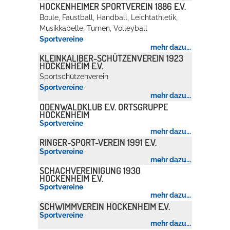
HOCKENHEIMER SPORTVEREIN 1886 E.V.
Boule, Faustball, Handball, Leichtathletik,
Erleben in Hockenheim
Musikkapelle, Turnen, Volleyball
Sportvereine
mehr dazu...
Spaß unter prickelnden Wasserfällen, das rauschende Meer im
KLEINKALIBER-SCHÜTZENVEREIN 1923
Wellenbecken oder doch lieber die pure Entspannung auf der
HOCKENHEIM E.V.
Sprudelliege im Solebecken?
Sportschützenverein
Sportvereine
mehr dazu...
mehr dazu...
ODENWALDKLUB E.V. ORTSGRUPPE
HOCKENHEIM
Sportvereine
mehr dazu...
RINGER-SPORT-VEREIN 1991 E.V.
Sportvereine
mehr dazu...
SCHACHVEREINIGUNG 1930
HOCKENHEIM E.V.
Sportvereine
mehr dazu...
SCHWIMMVEREIN HOCKENHEIM E.V.
Sportvereine
mehr dazu...