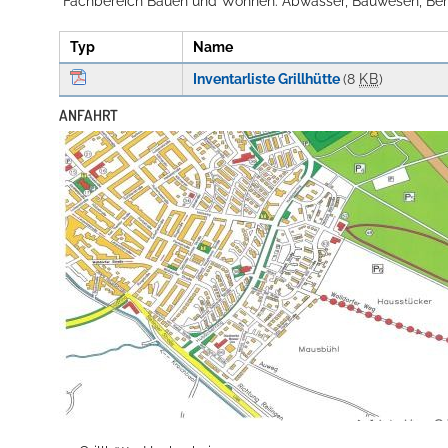
"Fachbereich Bauen und Wohnen: Abwasser, Bauwesen, Benu
Typ
Name
Inventarliste Grillhütte
(8
KB
)
ANFAHRT
Konzerte, Tagungen und vieles mehr
Die Stadthalle Hockenheim bietet den perfekten Standort für Even
mehr dazu...