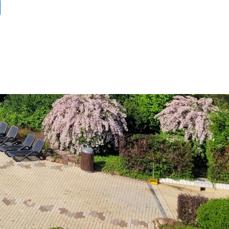
Dienste
Stadtplan
Newsletter
Mängelmelder
Erklärung zur Barrierefreiheit
Social-Media
ermin)