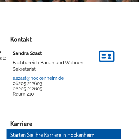
Kontakt
u
Sandra
Szast
atz
Fachbereich Bauen und Wohnen
Sekretariat
s.szast@hockenheim.de
06205 212603
06205 212605
Raum
210
Karriere
Starten Sie Ihre Karriere in Hockenheim