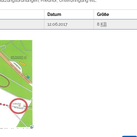
tzungsordnungen, Friedhof, Unterbringung etc."
Datum
Größe
12.06.2017
8
KB
ts aller Art!