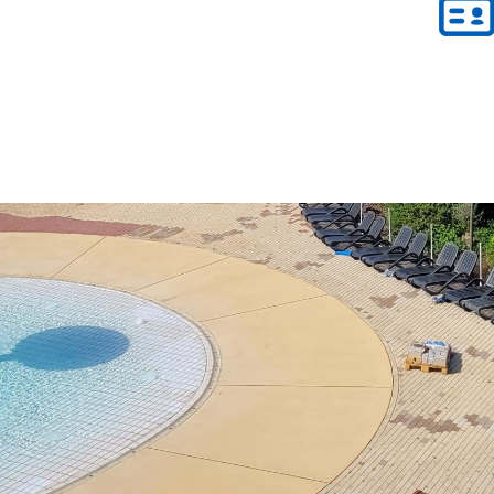
Öffnungszeiten
Mo - Fr:
08 - 12 Uhr
Mi:
14 - 18 Uhr
partner
Sa - So:
geschlossen
Öffnungszeiten Bürgerbüro
Mo - Fr:
08 - 12 Uhr
Mo, Di, Do:
14 - 15.30 Uhr
Mi:
14 - 18 Uhr (Nur mit T
munikation
l BW