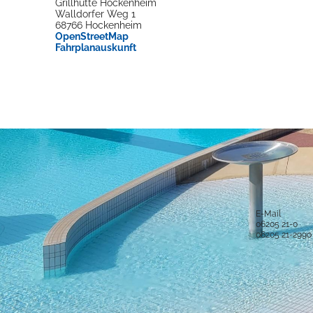
Grillhütte Hockenheim
Walldorfer Weg 1
68766
Hockenheim
OpenStreetMap
Fahrplanauskunft
Anschrift und Bankverbindung
Kontakt
Stadt Hockenheim
Alle Ansprech
Rathausstraße 1
68766 Hockenheim
E-Mail
06205 21-0
Postanschrift
06205 21-2990
Postfach 15 48
68758 Hockenheim
Sichere Kom
Bankverbindung
IBAN: DE52 6725 0020 0006 2012 53
BIC: SOLADES1HDB
Sparkasse Heidelberg
Service-Porta