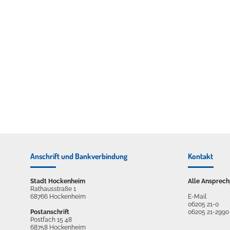
Erleben in Hockenheim
Spaß unter prickelnden Wasserfällen, das rauschende Meer im W
mehr dazu...
Anschrift und Bankverbindung
Kontakt
Stadt Hockenheim
Alle Ansprech
Rathausstraße 1
68766 Hockenheim
E-Mail
06205 21-0
Postanschrift
06205 21-2990
Postfach 15 48
68758 Hockenheim