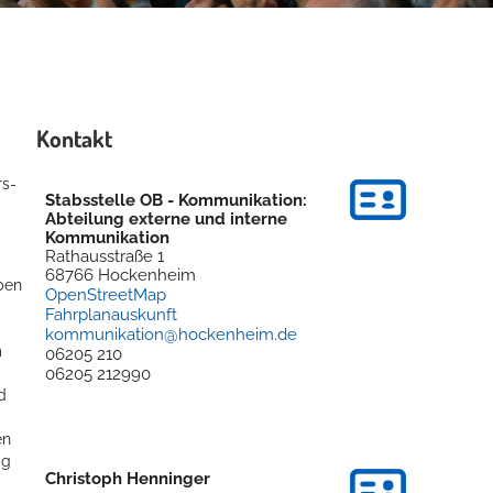
Kontakt
rs-
Stabsstelle OB - Kommunikation:
Abteilung externe und interne
Kommunikation
Rathausstraße 1
68766
Hockenheim
ben
OpenStreetMap
Fahrplanauskunft
kommunikation@hockenheim.de
m
06205 210
06205 212990
d
en
ig
Christoph
Henninger