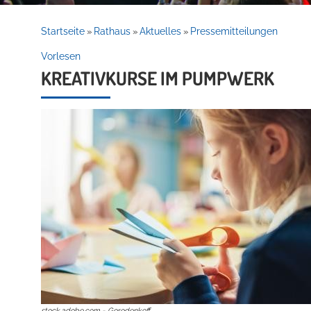
Rathaus
Startseite
Rathaus
Aktuelles
Pressemitteilungen
»
»
»
Vorlesen
KREATIVKURSE IM PUMPWERK
Service
Willkommen in Hockenheim
stock.adobe.com - Gorodenkoff