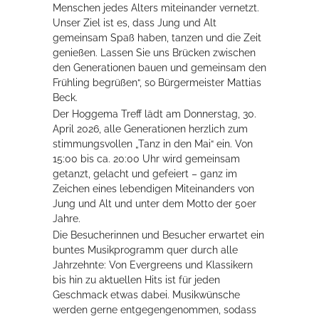
Menschen jedes Alters miteinander vernetzt.
Unser Ziel ist es, dass Jung und Alt
gemeinsam Spaß haben, tanzen und die Zeit
Erleben in Hockenheim
genießen. Lassen Sie uns Brücken zwischen
Spaß unter prickelnden Wasserfällen, das rauschende Meer im
den Generationen bauen und gemeinsam den
Wellenbecken oder doch lieber die pure Entspannung auf der
Frühling begrüßen“, so Bürgermeister Mattias
Sprudelliege im Solebecken?
Beck.
Der Hoggema Treff lädt am Donnerstag, 30.
mehr dazu...
April 2026, alle Generationen herzlich zum
stimmungsvollen „Tanz in den Mai“ ein. Von
15:00 bis ca. 20:00 Uhr wird gemeinsam
getanzt, gelacht und gefeiert – ganz im
Zeichen eines lebendigen Miteinanders von
Jung und Alt und unter dem Motto der 50er
Jahre.
Die Besucherinnen und Besucher erwartet ein
buntes Musikprogramm quer durch alle
Jahrzehnte: Von Evergreens und Klassikern
bis hin zu aktuellen Hits ist für jeden
Geschmack etwas dabei. Musikwünsche
werden gerne entgegengenommen, sodass