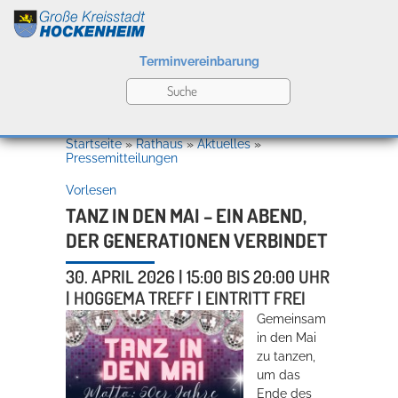
Terminvereinbarung
Leben
Startseite
»
Rathaus
»
Aktuelles
»
Pressemitteilungen
Vorlesen
Kultur
TANZ IN DEN MAI – EIN ABEND,
DER GENERATIONEN VERBINDET
Bildung
30. APRIL 2026 | 15:00 BIS 20:00 UHR
Willkommen in Hockenheim
| HOGGEMA TREFF | EINTRITT FREI
Gemeinsam
in den Mai
Wirtschaft
zu tanzen,
um das
Ende des