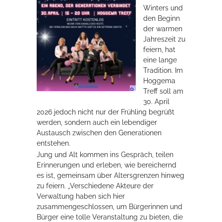
Winters und
Rathaus
den Beginn
der warmen
Jahreszeit zu
feiern, hat
Service
eine lange
Tradition. Im
Konzerte, Tagungen und vieles mehr
Hoggema
Treff soll am
Die Stadthalle Hockenheim bietet den perfekten Standort für Events
30. April
aller Art!
2026 jedoch nicht nur der Frühling begrüßt
werden, sondern auch ein lebendiger
mehr dazu...
Austausch zwischen den Generationen
entstehen.
Jung und Alt kommen ins Gespräch, teilen
Erinnerungen und erleben, wie bereichernd
es ist, gemeinsam über Altersgrenzen hinweg
zu feiern. „Verschiedene Akteure der
Verwaltung haben sich hier
zusammengeschlossen, um Bürgerinnen und
Bürger eine tolle Veranstaltung zu bieten, die