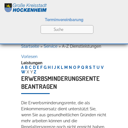
Terminvereinbarung
Leben
Startseite
»
Service
»
A-Z Dienstleistungen
Vorlesen
Kultur
Leistungen
A
B
C
D
E
F
G
H
I
J
K
L
M
N
O
P
Q
R
S
T
U
V
W
X
Y
Z
ERWERBSMINDERUNGSRENTE
BEANTRAGEN
Bildung
Willkommen in Hockenheim
Die Erwerbsminderungsrente, die als
Einkommensersatz dient unterstützt Sie,
Wirtschaft
wenn Sie aus gesundheitlichen Gründen nicht
mehr arbeiten können und die
Regelaltersgrenze noch nicht erreicht haben.