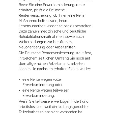
Bevor Sie eine Erwerbsminderungsrente
Rathaus
erhalten, prüft die Deutsche
Rentenversicherung, ob Ihnen eine Reha-
Maßnahme helfen kann, Ihren
Lebensunterhalt wieder selbst zu bestreiten.
Service
Dazu zählen medizinische und berufliche
Rehabilitationsmaßnahmen, sowie auch
Konzerte, Tagungen und vieles mehr
Weiterbildungen zur beruflichen
Die Stadthalle Hockenheim bietet den perfekten Standort für Events
Neuorientierung oder Arbeitshilfen.
aller Art!
Die Deutsche Rentenversicherung stellt fest,
in welchem zeitlichen Umfang Sie noch auf
mehr dazu...
dem allgemeinen Arbeitsmarkt arbeiten
können. Je nachdem erhalten Sie entweder:
eine Rente wegen voller
Erwerbsminderung oder
eine Rente wegen teilweiser
Erwerbsminderung.
Wenn Sie teilweise erwerbsgemindert und
arbeitslos sind, weil ein leistungsgerechter
Teilzeitarbeitsplatz nicht vorhanden ist,