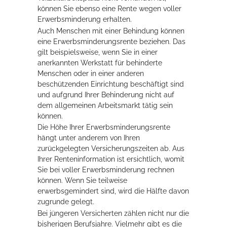
können Sie ebenso eine Rente wegen voller
Erwerbsminderung erhalten.
Erleben in Hockenheim
Auch Menschen mit einer Behindung können
eine Erwerbsminderungsrente beziehen. Das
Spaß unter prickelnden Wasserfällen, das rauschende Meer im
gilt beispielsweise, wenn Sie in einer
Wellenbecken oder doch lieber die pure Entspannung auf der
anerkannten Werkstatt für behinderte
Sprudelliege im Solebecken?
Menschen oder in einer anderen
beschützenden Einrichtung beschäftigt sind
mehr dazu...
und aufgrund Ihrer Behinderung nicht auf
dem allgemeinen Arbeitsmarkt tätig sein
können.
Die Höhe Ihrer Erwerbsminderungsrente
hängt unter anderem von Ihren
zurückgelegten Versicherungszeiten ab. Aus
Ihrer Renteninformation ist ersichtlich, womit
Sie bei voller Erwerbsminderung rechnen
können. Wenn Sie teilweise
erwerbsgemindert sind, wird die Hälfte davon
zugrunde gelegt.
Bei jüngeren Versicherten zählen nicht nur die
bisherigen Berufsjahre. Vielmehr gibt es die