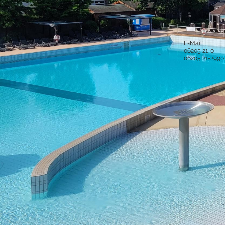
Anschrift und Bankverbindung
Kontakt
Stadt Hockenheim
Alle Ansprech
Rathausstraße 1
68766 Hockenheim
E-Mail
06205 21-0
Postanschrift
06205 21-2990
Postfach 15 48
68758 Hockenheim
Sichere Kom
Bankverbindung
IBAN: DE52 6725 0020 0006 2012 53
BIC: SOLADES1HDB
Sparkasse Heidelberg
Service-Porta
Was ist das S
IBAN: DE61 5479 0000 0001 0061 50
BIC: GENODE61SPE
virtuelle Postst
Volksbank Kur- und Rheinpfalz eG
Was ist die vir
Copyright © 2016 Stadt Hockenheim