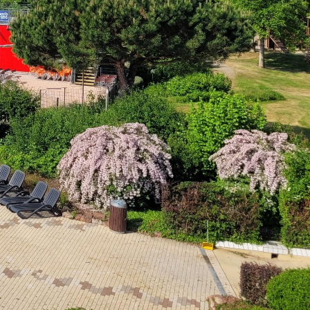
Dienste
Stadtplan
Newsletter
Mängelmelder
Erklärung zur Barrierefreiheit
Social-Media
ermin)
Impressum
Datenschutz
Cookies
powered by
Komm.ONE