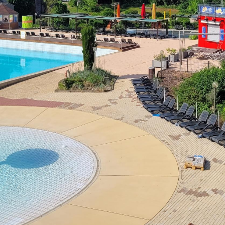
Öffnungszeiten
Mo - Fr:
08 - 12 Uhr
Mi:
14 - 18 Uhr
partner
Sa - So:
geschlossen
Öffnungszeiten Bürgerbüro
Mo - Fr:
08 - 12 Uhr
Mo, Di, Do:
14 - 15.30 Uhr
Mi:
14 - 18 Uhr (Nur mit T
munikation
l BW
ervice-Portal Baden-Württemberg?
elle
tuelle Poststelle?