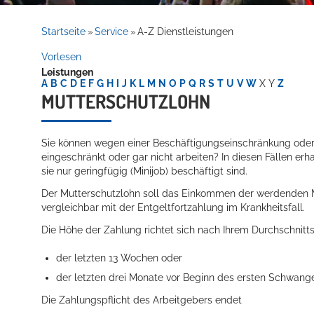
Rathaus
Startseite
Service
A-Z Dienstleistungen
»
»
Vorlesen
Leistungen
Service
A
B
C
D
E
F
G
H
I
J
K
L
M
N
O
P
Q
R
S
T
U
V
W
X
Y
Z
MUTTERSCHUTZLOHN
Sie können wegen einer Beschäftigungseinschränkung ode
eingeschränkt oder gar nicht arbeiten? In diesen Fällen erh
sie nur geringfügig (Minijob) beschäftigt sind.
Der Mutterschutzlohn soll das Einkommen der werdenden M
vergleichbar mit der Entgeltfortzahlung im Krankheitsfall.
Willkommen in Hockenheim
Die Höhe der Zahlung richtet sich nach Ihrem Durchschnitt
der letzten 13 Wochen oder
der letzten drei Monate vor Beginn des ersten Schwang
Die Zahlungspflicht des Arbeitgebers endet