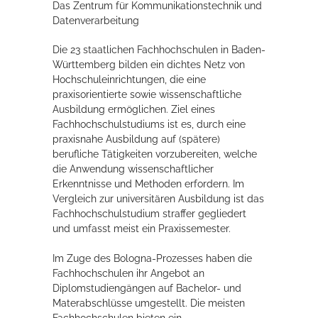
Das Zentrum für Kommunikationstechnik und
Rathaus
Datenverarbeitung
Die 23 staatlichen Fachhochschulen in Baden-
Württemberg bilden ein dichtes Netz von
Service
Hochschuleinrichtungen, die eine
praxisorientierte sowie wissenschaftliche
Konzerte, Tagungen und vieles mehr
Ausbildung ermöglichen. Ziel eines
Fachhochschulstudiums ist es, durch eine
Die Stadthalle Hockenheim bietet den perfekten Standort für Events
praxisnahe Ausbildung auf (spätere)
aller Art!
berufliche Tätigkeiten vorzubereiten, welche
die Anwendung wissenschaftlicher
mehr dazu...
Erkenntnisse und Methoden erfordern. Im
Vergleich zur universitären Ausbildung ist das
Fachhochschulstudium straffer gegliedert
und umfasst meist ein Praxissemester.
Im Zuge des Bologna-Prozesses haben die
Fachhochschulen ihr Angebot an
Diplomstudiengängen auf Bachelor- und
Materabschlüsse umgestellt. Die meisten