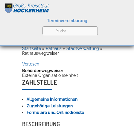
Terminvereinbarung
Leben
Startseite
»
Rathaus
»
Stadtverwaltung
»
Rathauswegweiser
Vorlesen
Kultur
Behördenwegweiser
Externe Organisationseinheit
ZAHLSTELLE
Bildung
Willkommen in Hockenheim
Allgemeine Informationen
Zugehörige Leistungen
Formulare und Onlinedienste
Wirtschaft
BESCHREIBUNG