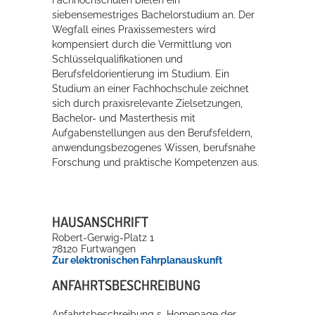
Fachhochschulen bieten ein
siebensemestriges Bachelorstudium an. Der
Wegfall eines Praxissemesters wird
Erleben in Hockenheim
kompensiert durch die Vermittlung von
Schlüsselqualifikationen und
Spaß unter prickelnden Wasserfällen, das rauschende Meer im
Berufsfeldorientierung im Studium. Ein
Wellenbecken oder doch lieber die pure Entspannung auf der
Studium an einer Fachhochschule zeichnet
Sprudelliege im Solebecken?
sich durch praxisrelevante Zielsetzungen,
Bachelor- und Masterthesis mit
mehr dazu...
Aufgabenstellungen aus den Berufsfeldern,
anwendungsbezogenes Wissen, berufsnahe
Forschung und praktische Kompetenzen aus.
HAUSANSCHRIFT
Robert-Gerwig-Platz 1
78120
Furtwangen
Zur elektronischen Fahrplanauskunft
ANFAHRTSBESCHREIBUNG
Anfahrtsbeschreibung s. Homepage der