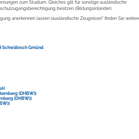
mungen zum Studium. Gleiches gilt für sonstige ausländische
schulzugangsberechtigung besitzen (Bildungsinländer).
ung anerkennen lassen (ausländische Zeugnisse)" finden Sie weiter
PH Schwäbisch Gmünd
mbH
ttemberg (DHBW)]
emberg (DHBW)]
HBW)]