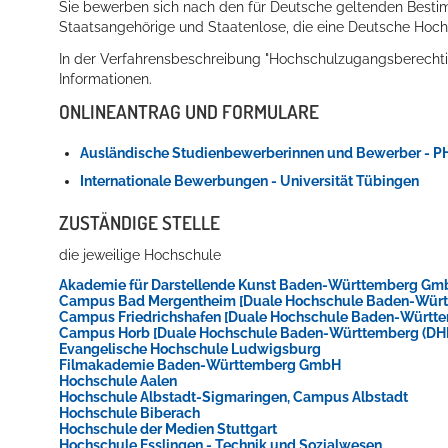
Sie bewerben sich nach den für Deutsche geltenden Bestim
Staatsangehörige und Staatenlose, die eine Deutsche Hoch
In der Verfahrensbeschreibung "Hochschulzugangsberechtig
Informationen.
ONLINEANTRAG UND FORMULARE
Ausländische Studienbewerberinnen und Bewerber - 
Internationale Bewerbungen - Universität Tübingen
ZUSTÄNDIGE STELLE
die jeweilige Hochschule
Akademie für Darstellende Kunst Baden-Württemberg G
Campus Bad Mergentheim [Duale Hochschule Baden-Wür
Campus Friedrichshafen [Duale Hochschule Baden-Württ
Campus Horb [Duale Hochschule Baden-Württemberg (D
Evangelische Hochschule Ludwigsburg
Filmakademie Baden-Württemberg GmbH
Hochschule Aalen
Hochschule Albstadt-Sigmaringen, Campus Albstadt
Hochschule Biberach
Hochschule der Medien Stuttgart
Hochschule Esslingen - Technik und Sozialwesen