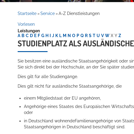
Rathaus
Startseite
Service
A-Z Dienstleistungen
»
»
Vorlesen
Leistungen
Service
A
B
C
D
E
F
G
H
I
J
K
L
M
N
O
P
Q
R
S
T
U
V
W
X
Y
Z
STUDIENPLATZ ALS AUSLÄNDISCHE
Sie besitzen eine ausländische Staatsangehörigkeit oder 
Sie sich direkt bei der Hochschule, an der Sie später studie
Dies gilt für alle Studiengänge.
Dies gilt nicht für ausländische Staatsangehörige, die
Willkommen in Hockenheim
einem Mitgliedstaat der EU angehören,
Angehörige eines Staates des Europäischen Wirtschaft
oder
in Deutschland wohnendeFamilienangehörige von Staatsa
Staatsangehörigen in Deutschland beschäftigt sind.