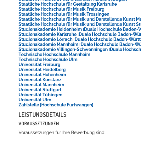
Staatliche Hochschule für Gestaltung Karlsruhe
Staatliche Hochschule für Musik Freiburg
Staatliche Hochschule für Musik Trossingen
Staatliche Hochschule für Musik und Darstellende Kunst 
Staatliche Hochschule für Musik und Darstellende Kunst St
Studienakademie Heidenheim [Duale Hochschule Baden-
Studienakademie Karlsruhe [Duale Hochschule Baden-Wü
Studienakademie Lörrach [Duale Hochschule Baden-Würt
Studienakademie Mannheim [Duale Hochschule Baden-W
Studienakademie Villingen-Schwenningen [Duale Hochsc
Technische Hochschule Mannheim
Technische Hochschule Ulm
Universität Freiburg
Universität Heidelberg
Universität Hohenheim
Universität Konstanz
Universität Mannheim
Universität Stuttgart
Universität Tübingen
Universität Ulm
Zahlstelle [Hochschule Furtwangen]
LEISTUNGSDETAILS
VORAUSSETZUNGEN
Voraussetzungen für Ihre Bewerbung sind: