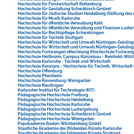
Hochschule für Forstwirtschaft Rottenburg
Hochschule für Gestaltung Schwäbisch Gmünd
Hochschule für Jüdische Studien Heidelberg (Stiftung des ö
Hochschule für Musik Karlsruhe
Hochschule für öffentliche Verwaltung Kehl
Hochschule für öffentliche Verwaltung und Finanzen Ludw
Hochschule für Rechtspflege Schwetzingen
Hochschule für Technik Stuttgart
Hochschule für Wirtschaft und Umwelt Nürtingen-Geislinge
Hochschule für Wirtschaft und Umwelt Nürtingen-Geisling
Hochschule Furtwangen eRechnung [Hochschule Furtwang
Hochschule Heilbronn, Campus Künzelsau - Reinhold-Wür
Hochschule Karlsruhe - Technik und Wirtschaft
Konzerte, Tagungen und vieles mehr
Hochschule Konstanz - Hochschule für Technik, Wirtschaft
Hochschule Offenburg
Die Stadthalle Hockenheim bietet den perfekten Standort für Even
Hochschule Pforzheim
Hochschule Ravensburg-Weingarten
Hochschule Reutlingen
mehr dazu...
Karlsruher Institut für Technologie (KIT)
Pädagogische Hochschule Freiburg
Pädagogische Hochschule Heidelberg
Pädagogische Hochschule Karlsruhe
Pädagogische Hochschule Ludwigsburg
Pädagogische Hochschule Schwäbisch Gmünd
Pädagogische Hochschule Weingarten
Popakademie Baden-Württemberg GmbH
Staatliche Akademie der Bildenden Künste Karlsruhe
Staatliche Akademie der bildenden Künste Stuttgart