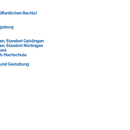
ffentlichen Rechts)
igsburg
n, Standort Geislingen
en, Standort Nürtingen
en]
th-Hochschule
 und Gestaltung
ts aller Art!