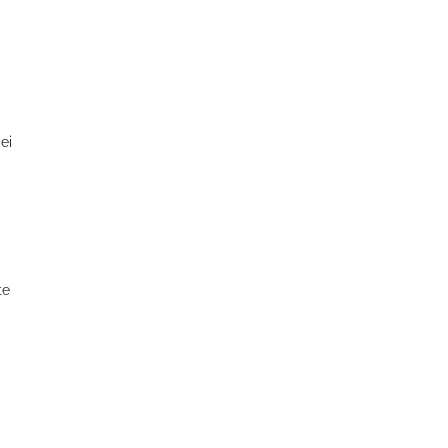
udelliege im Solebecken?
ei
te