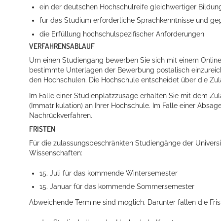
ein der deutschen Hochschulreife gleichwertiger Bildu
für das Studium erforderliche Sprachkenntnisse und ge
die Erfüllung hochschulspezifischer Anforderungen
VERFAHRENSABLAUF
Erleben in Hockenheim
Um einen Studiengang bewerben Sie sich mit einem Online
Spaß unter prickelnden Wasserfällen, das rauschende Meer im W
bestimmte Unterlagen der Bewerbung postalisch einzureic
den Hochschulen. Die Hochschule entscheidet über die Zula
mehr dazu...
Im Falle einer Studienplatzzusage erhalten Sie mit dem Zu
(Immatrikulation) an Ihrer Hochschule. Im Falle einer Abs
Nachrückverfahren.
FRISTEN
Für die zulassungsbeschränkten Studiengänge der Univer
Wissenschaften:
15. Juli für das kommende Wintersemester
15. Januar für das kommende Sommersemester
Abweichende Termine sind möglich. Darunter fallen die Fri