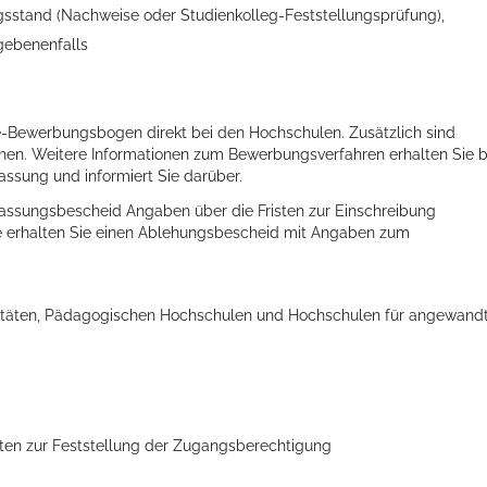
ngsstand (Nachweise oder Studienkolleg-Feststellungsprüfung),
gebenenfalls
-Bewerbungsbogen direkt bei den Hochschulen. Zusätzlich sind
ellenbecken oder doch lieber die pure Entspannung auf der Spr
hen. Weitere Informationen zum Bewerbungsverfahren erhalten Sie b
ssung und informiert Sie darüber.
lassungsbescheid Angaben über die Fristen zur Einschreibung
age erhalten Sie einen Ablehungsbescheid mit Angaben zum
sitäten, Pädagogischen Hochschulen und Hochschulen für angewand
sten zur Feststellung der Zugangsberechtigung