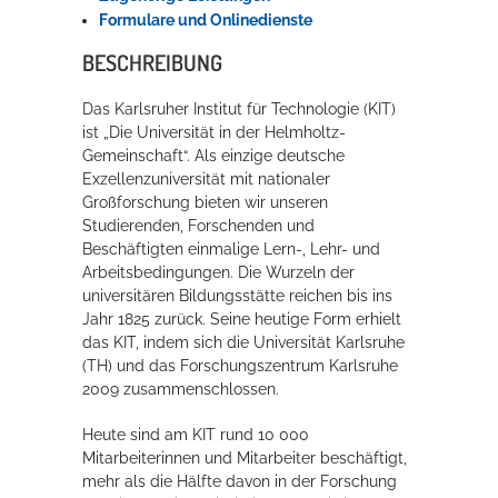
Formulare und Onlinedienste
Rathaus
BESCHREIBUNG
Das Karlsruher Institut für Technologie (KIT)
Service
ist „Die Universität in der Helmholtz-
Gemeinschaft“. Als einzige deutsche
Konzerte, Tagungen und vieles mehr
Exzellenzuniversität mit nationaler
Großforschung bieten wir unseren
Die Stadthalle Hockenheim bietet den perfekten Standort für Events
Studierenden, Forschenden und
aller Art!
Beschäftigten einmalige Lern-, Lehr- und
Arbeitsbedingungen. Die Wurzeln der
mehr dazu...
universitären Bildungsstätte reichen bis ins
Jahr 1825 zurück. Seine heutige Form erhielt
das KIT, indem sich die Universität Karlsruhe
(TH) und das Forschungszentrum Karlsruhe
2009 zusammenschlossen.
Heute sind am KIT rund 10 000
Mitarbeiterinnen und Mitarbeiter beschäftigt,
mehr als die Hälfte davon in der Forschung