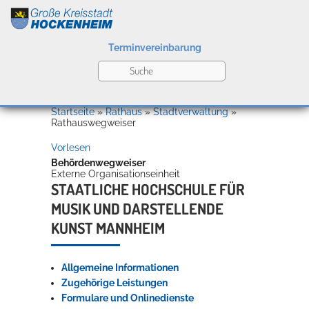
Terminvereinbarung
Leben
Startseite
»
Rathaus
»
Stadtverwaltung
»
Rathauswegweiser
Vorlesen
Kultur
Behördenwegweiser
Externe Organisationseinheit
STAATLICHE HOCHSCHULE FÜR
MUSIK UND DARSTELLENDE
Bildung
Willkommen in Hockenheim
KUNST MANNHEIM
Allgemeine Informationen
Wirtschaft
Zugehörige Leistungen
Formulare und Onlinedienste