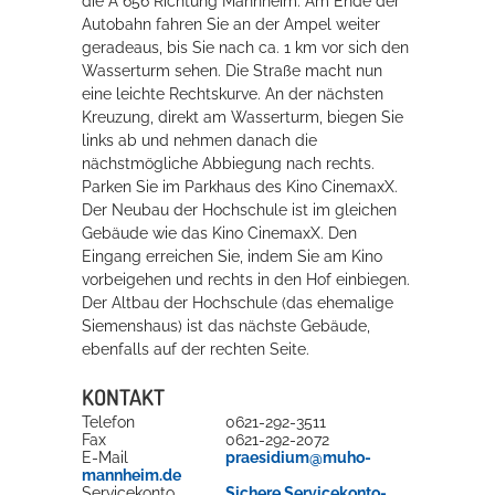
die A 656 Richtung Mannheim. Am Ende der
Autobahn fahren Sie an der Ampel weiter
geradeaus, bis Sie nach ca. 1 km vor sich den
Wasserturm sehen. Die Straße macht nun
eine leichte Rechtskurve. An der nächsten
Kreuzung, direkt am Wasserturm, biegen Sie
links ab und nehmen danach die
nächstmögliche Abbiegung nach rechts.
Parken Sie im Parkhaus des Kino CinemaxX.
Der Neubau der Hochschule ist im gleichen
Gebäude wie das Kino CinemaxX. Den
Eingang erreichen Sie, indem Sie am Kino
vorbeigehen und rechts in den Hof einbiegen.
Der Altbau der Hochschule (das ehemalige
Siemenshaus) ist das nächste Gebäude,
ebenfalls auf der rechten Seite.
KONTAKT
Telefon
0621-292-3511
Fax
0621-292-2072
E-Mail
praesidium@muho-
mannheim.de
Servicekonto
Sichere Servicekonto-