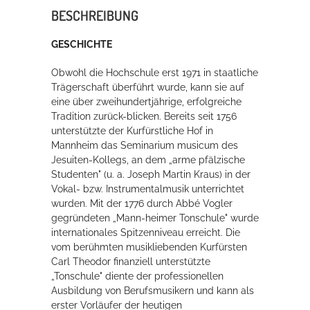
BESCHREIBUNG
Rathaus
GESCHICHTE
Obwohl die Hochschule erst 1971 in staatliche
Service
Trägerschaft überführt wurde, kann sie auf
eine über zweihundertjährige, erfolgreiche
Konzerte, Tagungen und vieles mehr
Tradition zurück-blicken. Bereits seit 1756
Die Stadthalle Hockenheim bietet den perfekten Standort für Events
unterstützte der Kurfürstliche Hof in
aller Art!
Mannheim das Seminarium musicum des
Jesuiten-Kollegs, an dem „arme pfälzische
mehr dazu...
Studenten" (u. a. Joseph Martin Kraus) in der
Vokal- bzw. Instrumentalmusik unterrichtet
wurden. Mit der 1776 durch Abbé Vogler
gegründeten „Mann-heimer Tonschule" wurde
internationales Spitzenniveau erreicht. Die
vom berühmten musikliebenden Kurfürsten
Carl Theodor finanziell unterstützte
„Tonschule" diente der professionellen
Ausbildung von Berufsmusikern und kann als
erster Vorläufer der heutigen