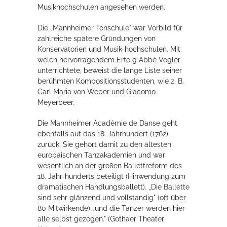
Musikhochschulen angesehen werden.
Erleben in Hockenheim
Die „Mannheimer Tonschule" war Vorbild für
zahlreiche spätere Gründungen von
Spaß unter prickelnden Wasserfällen, das rauschende Meer im
Konservatorien und Musik-hochschulen. Mit
Wellenbecken oder doch lieber die pure Entspannung auf der
welch hervorragendem Erfolg Abbé Vogler
Sprudelliege im Solebecken?
unterrichtete, beweist die lange Liste seiner
berühmten Kompositionsstudenten, wie z. B.
mehr dazu...
Carl Maria von Weber und Giacomo
Meyerbeer.
Die Mannheimer Académie de Danse geht
ebenfalls auf das 18. Jahrhundert (1762)
zurück. Sie gehört damit zu den ältesten
europäischen Tanzakademien und war
wesentlich an der großen Ballettreform des
18. Jahr-hunderts beteiligt (Hinwendung zum
dramatischen Handlungsballett). „Die Ballette
sind sehr glänzend und vollständig" (oft über
80 Mitwirkende) „und die Tänzer werden hier
alle selbst gezogen." (Gothaer Theater