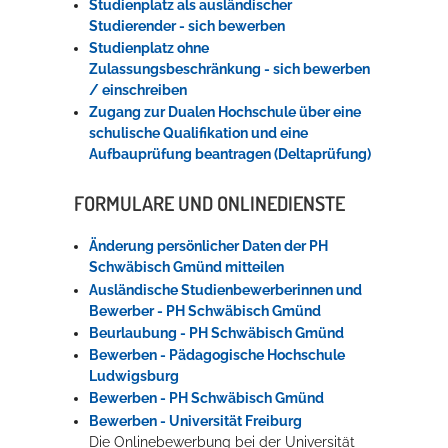
Studienplatz als ausländischer
Studierender - sich bewerben
Studienplatz ohne
Erleben in Hockenheim
Zulassungsbeschränkung - sich bewerben
/ einschreiben
Spaß unter prickelnden Wasserfällen, das rauschende Meer im
Zugang zur Dualen Hochschule über eine
Wellenbecken oder doch lieber die pure Entspannung auf der
schulische Qualifikation und eine
Sprudelliege im Solebecken?
Aufbauprüfung beantragen (Deltaprüfung)
mehr dazu...
FORMULARE UND ONLINEDIENSTE
Änderung persönlicher Daten der PH
Schwäbisch Gmünd mitteilen
Ausländische Studienbewerberinnen und
Bewerber - PH Schwäbisch Gmünd
Beurlaubung - PH Schwäbisch Gmünd
Bewerben - Pädagogische Hochschule
Ludwigsburg
Bewerben - PH Schwäbisch Gmünd
Bewerben - Universität Freiburg
Die Onlinebewerbung bei der Universität