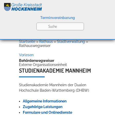
Terminvereinbarung
Leben
Startseite
»
Rathaus
»
Stadtverwaltung
»
Rathauswegweiser
Vorlesen
Kultur
Behördenwegweiser
Externe Organisationseinheit
STUDIENAKADEMIE MANNHEIM
Bildung
Willkommen in Hockenheim
Studienakademie Mannheim der Dualen
Hochschule Baden-Württemberg (DHBW)
Wirtschaft
Allgemeine Informationen
Zugehörige Leistungen
Formulare und Onlinedienste