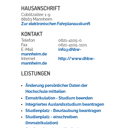
HAUSANSCHRIFT
Rathaus
Coblitzallee 1-9
68163
Mannheim
Zur elektronischen Fahrplanauskunft
Service
KONTAKT
Telefon
0621-4105-0
Konzerte, Tagungen und vieles mehr
Fax
0621-4105-1101
E-Mail
info@dhbw-
Die Stadthalle Hockenheim bietet den perfekten Standort für Events
mannheim.de
Internet
http://www.dhbw-
aller Art!
mannheim.de
mehr dazu...
LEISTUNGEN
Änderung persönlicher Daten der
Hochschule mitteilen
Exmatrikulation - Studium beenden
Integriertes Auslandsstudium beantragen
Studienplatz - Beurlaubung beantragen
Studienplatz - einschreiben
(Immatrikulation)