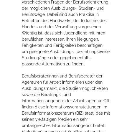
verschiedenen Fragen der Berufsorientierung,
Rathaus
der möglichen Ausbildungs-, Studien- und
Berufswege. Dabei sind auch Praktika in
Betrieben des Handwerks, der Industrie, des
Handels und der Verwaltung vorgesehen.
Wichtig ist, dass sich Jugendliche mit ihren
Service
beruflichen Interessen, ihren Neigungen,
Konzerte, Tagungen und vieles mehr
Fähigkeiten und Fertigkeiten beschäftigen,
um geeignete Ausbildungs- beziehungsweise
Die Stadthalle Hockenheim bietet den perfekten Standort für Events
Studiengänge oder gegebenenfalls
aller Art!
passende Alternativen zu finden.
mehr dazu...
Berufsberaterinnen und Berufsberater der
Agenturen für Arbeit informieren über den
Ausbildungsmarkt, die Studienmöglichkeiten
sowie die Beratungs- und
Informationsangebote der Arbeitsagentur. Oft
finden diese Informationsveranstaltungen im
Berufsinformationszentrum (BiZ) statt, das mit
seinen vielfältigen Medien ein sehr
umfangreiches Informationsangebot bietet.
Viele Schülerinnen und Schüler nutzen das