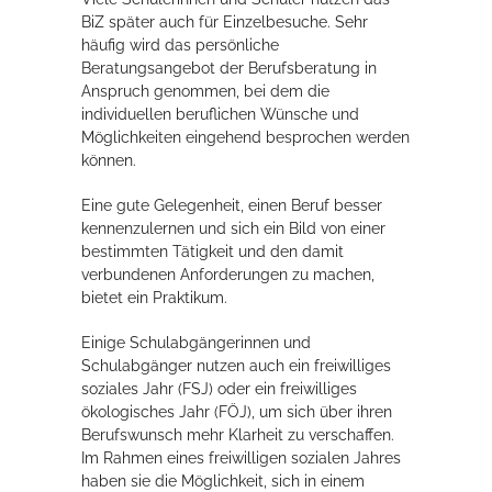
BiZ später auch für Einzelbesuche. Sehr
häufig wird das persönliche
Erleben in Hockenheim
Beratungsangebot der Berufsberatung in
Anspruch genommen, bei dem die
Spaß unter prickelnden Wasserfällen, das rauschende Meer im
individuellen beruflichen Wünsche und
Wellenbecken oder doch lieber die pure Entspannung auf der
Möglichkeiten eingehend besprochen werden
Sprudelliege im Solebecken?
können.
mehr dazu...
Eine gute Gelegenheit, einen Beruf besser
kennenzulernen und sich ein Bild von einer
bestimmten Tätigkeit und den damit
verbundenen Anforderungen zu machen,
bietet ein Praktikum.
Einige Schulabgängerinnen und
Schulabgänger nutzen auch ein freiwilliges
soziales Jahr (FSJ) oder ein freiwilliges
ökologisches Jahr (FÖJ), um sich über ihren
Berufswunsch mehr Klarheit zu verschaffen.
Im Rahmen eines freiwilligen sozialen Jahres
haben sie die Möglichkeit, sich in einem