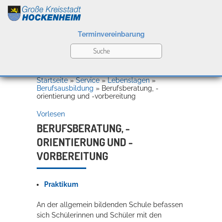
Terminvereinbarung
Leben
Startseite
»
Service
»
Lebenslagen
»
Berufsausbildung
»
Berufsberatung, -
orientierung und -vorbereitung
Kultur
Vorlesen
BERUFSBERATUNG, -
ORIENTIERUNG UND -
Bildung
VORBEREITUNG
Willkommen in Hockenheim
Praktikum
Wirtschaft
An der allgemein bildenden Schule befassen
sich Schülerinnen und Schüler mit den