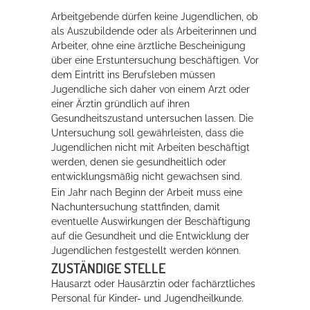
Arbeitgebende dürfen keine Jugendlichen, ob
Rathaus
als Auszubildende oder als Arbeiterinnen und
Arbeiter, ohne eine ärztliche Bescheinigung
über eine Erstuntersuchung beschäftigen. Vor
dem Eintritt ins Berufsleben müssen
Service
Jugendliche sich daher von einem Arzt oder
Konzerte, Tagungen und vieles mehr
einer Ärztin gründlich auf ihren
Gesundheitszustand untersuchen lassen.
Die
Die Stadthalle Hockenheim bietet den perfekten Standort für Events
Untersuchung soll gewährleisten, dass die
aller Art!
Jugendlichen nicht mit Arbeiten beschäftigt
werden, denen sie gesundheitlich oder
mehr dazu...
entwicklungsmäßig nicht gewachsen sind.
Ein Jahr nach Beginn der Arbeit muss eine
Nachuntersuchung stattfinden, damit
eventuelle Auswirkungen der Beschäftigung
auf die Gesundheit und die Entwicklung der
Jugendlichen festgestellt werden können.
ZUSTÄNDIGE STELLE
Hausarzt oder Hausärztin oder fachärztliches
Personal für Kinder- und Jugendheilkunde.