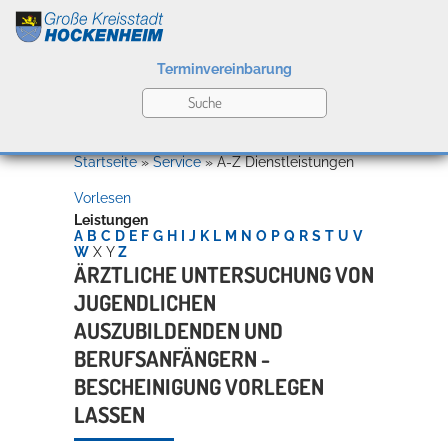
Terminvereinbarung
Leben
Startseite
»
Service
»
A-Z Dienstleistungen
Vorlesen
Kultur
Leistungen
A
B
C
D
E
F
G
H
I
J
K
L
M
N
O
P
Q
R
S
T
U
V
W
X
Y
Z
ÄRZTLICHE UNTERSUCHUNG VON
JUGENDLICHEN
Bildung
Willkommen in Hockenheim
AUSZUBILDENDEN UND
BERUFSANFÄNGERN -
BESCHEINIGUNG VORLEGEN
Wirtschaft
LASSEN