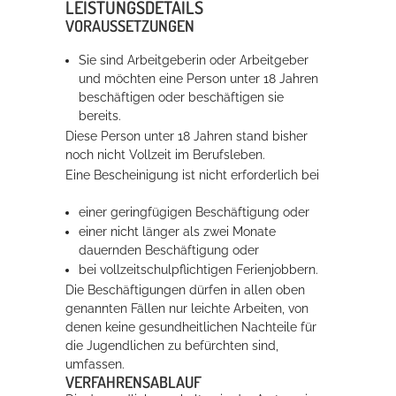
LEISTUNGSDETAILS
VORAUSSETZUNGEN
Erleben in Hockenheim
Sie sind Arbeitgeberin oder Arbeitgeber
und möchten eine Person unter 18 Jahren
Spaß unter prickelnden Wasserfällen, das rauschende Meer im
beschäftigen oder beschäftigen sie
Wellenbecken oder doch lieber die pure Entspannung auf der
bereits.
Sprudelliege im Solebecken?
Diese Person unter 18 Jahren stand bisher
noch nicht Vollzeit im Berufsleben.
mehr dazu...
Eine Bescheinigung ist nicht erforderlich bei
einer geringfügigen Beschäftigung oder
einer nicht länger als zwei Monate
dauernden Beschäftigung oder
bei vollzeitschulpflichtigen Ferienjobbern.
Die Beschäftigungen dürfen in allen oben
genannten Fällen nur leichte Arbeiten,
von
denen keine gesundheitlichen Nachteile für
die Jugendlichen zu befürchten sind,
umfassen.
VERFAHRENSABLAUF