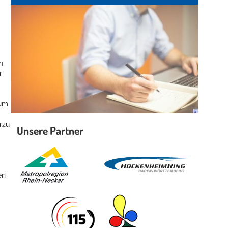
n,
r
 um
rzu
Unsere Partner
en