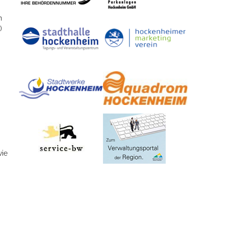
n
)
wie