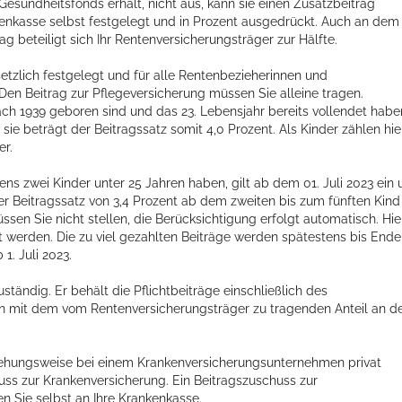
esundheitsfonds erhält, nicht aus, kann sie einen Zusatzbeitrag
kenkasse selbst festgelegt und in Prozent ausgedrückt. Auch an dem
g beteiligt sich Ihr Rentenversicherungsträger zur Hälfte.
setzlich festgelegt und für alle Rentenbezieherinnen und
 Den Beitrag zur Pflegeversicherung müssen Sie alleine tragen.
ch 1939 geboren sind und das 23. Lebensjahr bereits vollendet habe
sie beträgt der Beitragssatz somit 4,0 Prozent. Als Kinder zählen hie
er.
ens zwei Kinder unter 25 Jahren haben, gilt ab dem 01. Juli 2023 ein
der Beitragssatz von 3,4 Prozent ab dem zweiten bis zum fünften Kind
sen Sie nicht stellen, die Berücksichtigung erfolgt automatisch. Hie
ut werden. Die zu viel gezahlten Beiträge werden spätestens bis Ende
1. Juli 2023.
ständig. Er behält die Pflichtbeiträge einschließlich des
men mit dem vom Rentenversicherungsträger zu tragenden Anteil an d
beziehungsweise bei einem Krankenversicherungsunternehmen privat
huss zur Krankenversicherung. Ein Beitragszuschuss zur
en Sie selbst an Ihre Krankenkasse.