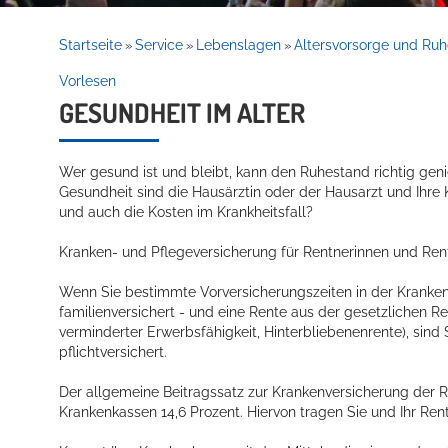
Rathaus
Startseite
Service
Lebenslagen
Altersvorsorge und Ru
»
»
»
Vorlesen
GESUNDHEIT IM ALTER
Service
Wer gesund ist und bleibt, kann den Ruhestand richtig geni
Gesundheit sind die Hausärztin oder der Hausarzt und Ihr
und auch die Kosten im Krankheitsfall?
Kranken- und Pflegeversicherung für Rentnerinnen und Ren
Wenn Sie bestimmte Vorversicherungszeiten in der Krankenver
familienversichert - und eine Rente aus der gesetzlichen 
Willkommen in Hockenheim
verminderter Erwerbsfähigkeit, Hinterbliebenenrente), sind
pflichtversichert.
Der allgemeine Beitragssatz zur Krankenversicherung der Re
Krankenkassen 14,6 Prozent. Hiervon tragen Sie und Ihr Ren