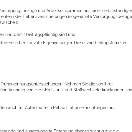
e Versorgungsbezüge und Arbeitseinkommen aus einer selbstständige
riebsrenten oder Lebensversicherungen (sogenannte Versorgungsbezüge
 zwischen:
fen und damit beitragspflichtig sind und
ben stehen (private Eigenvorsorge). Diese sind beitragsfrei (zum
ts aller Art!
d Früherkennungsuntersuchungen. Nehmen Sie die von Ihrer
üherkennung von Herz-Kreislauf- und Stoffwechselerkrankungen so
n auch für Aufenthalte in Rehabilitationseinrichtungen auf.
ine gesunde und ausgewogene Ernährung ebenso wichtig wie die