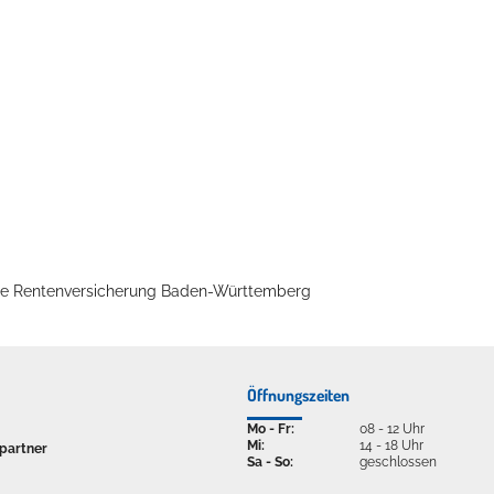
ellenbecken oder doch lieber die pure Entspannung auf der Spr
che Rentenversicherung Baden-Württemberg
Öffnungszeiten
Mo - Fr:
08 - 12 Uhr
Mi:
14 - 18 Uhr
partner
Sa - So:
geschlossen