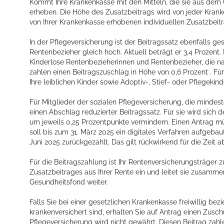
Kommt Ihre Krankenkasse mit den Mitteln, die sie aus dem G
erheben. Die Höhe des Zusatzbeitrags wird von jeder Kran
von Ihrer Krankenkasse erhobenen individuellen Zusatzbeitra
In der Pflegeversicherung ist der Beitragssatz ebenfalls ge
Rentenbezieher gleich hoch. Aktuell beträgt er 3,4 Prozent.
Kinderlose Rentenbezieherinnen und Rentenbezieher, die na
zahlen einen Beitragszuschlag in Höhe von 0,6 Prozent . Für 
Ihre leiblichen Kinder sowie Adoptiv-, Stief- oder Pflegekind
Für Mitglieder der sozialen Pflegeversicherung, die mindest
einen Abschlag reduzierter Beitragssatz. Für sie wird sich 
um jeweils 0,25 Prozentpunkte vermindern. Einen Antrag müs
soll bis zum 31. März 2025 ein digitales Verfahren aufgeba
Juni 2025 zurückgezahlt. Das gilt rückwirkend für die Zeit ab 
Für die Beitragszahlung ist Ihr Rentenversicherungsträger zu
Zusatzbeitrages aus Ihrer Rente ein und leitet sie zusam
Gesundheitsfond weiter.
Falls Sie bei einer gesetzlichen Krankenkasse freiwillig 
krankenversichert sind, erhalten Sie auf Antrag einen Zusc
Pflegeversicherung wird nicht gewährt. Diesen Beitrag zahl