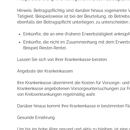
Hinweis: Beitragspflichtig sind darüber hinaus sogenannt
Tätigkeit. Beispielsweise ist bei der Beurteilung, ob Bet
ebenfalls der Beitragspflicht unterliegen, zu unterscheiden
Einkünfte, die an eine (frühere) Erwerbstätigkeit anknüp
Einkünfte, die nicht im Zusammenhang mit dem Erwerbsle
Beispiel Riester-Rente).
Lassen Sie sich von Ihrer Krankenkasse beraten.
Konzerte, Tagungen und vieles mehr
Die Stadthalle Hockenheim bietet den perfekten Standort für Even
Angebote der Krankenkassen
Ihre Krankenkasse übernimmt die Kosten für Vorsorge- un
mehr dazu...
Krankenkasse angebotenen Vorsorgeuntersuchungen zur Fr
von Krebserkrankungen regelmäßig wahr.
Darüber hinaus kommt Ihre Krankenkasse in bestimmten Fälle
Gesunde Ernährung
Um bis ins hohe Alter gesund und aktiv zu bleiben, ist e