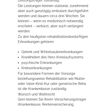
Leistungsträger zuständig.
Die Leistungen können stationär, zunehmend
aber auch ganztägig ambulant durchgeführt
Erleben in Hockenheim
werden und dauern circa drei Wochen. Sie
können – wenn es medizinisch notwendig
Spaß unter prickelnden Wasserfällen, das rauschende Meer im
erscheint – verkürzt, aber auch verlängert
Wellenbecken oder doch lieber die pure Entspannung auf der
werden.
Sprudelliege im Solebecken?
Zu den häufigsten rehabilitationsbedürftigen
Erkrankungen gehören:
mehr dazu...
Gelenk­ und Wirbelsäulenerkrankungen
Krankheiten des Herz-­Kreislaufsystems
psychische Erkrankungen
Krebserkrankungen
Für besondere Formen der Vorsorge
beziehungsweise Rehabilitation wie Mutter
oder Vater-Kind-Kur oder geriatrische Reha
ist die Krankenkasse zuständig.
Wunsch und Wahlrecht
Gern können Sie Ihrem Versicherungsträger
(Krankenkasse, Rentenversicherung,