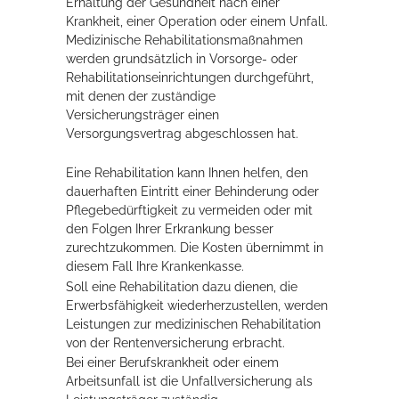
Erhaltung der Gesundheit nach einer
Krankheit, einer Operation oder einem Unfall.
Rathaus
Medizinische Rehabilitationsmaßnahmen
werden grundsätzlich in Vorsorge- oder
Rehabilitationseinrichtungen durchgeführt,
mit denen der zuständige
Service
Versicherungsträger einen
Konzerte, Tagungen und vieles mehr
Versorgungsvertrag abgeschlossen hat.
Die Stadthalle Hockenheim bietet den perfekten Standort für Events
Eine Rehabilitation kann Ihnen helfen, den
aller Art!
dauerhaften Eintritt einer Behinderung oder
Pflegebedürftigkeit zu vermeiden oder mit
mehr dazu...
den Folgen Ihrer Erkrankung besser
zurechtzukommen. Die Kosten übernimmt in
diesem Fall Ihre Krankenkasse.
Soll eine Rehabilitation dazu dienen, die
Erwerbsfähigkeit wiederherzustellen, werden
Leistungen zur medizinischen Rehabilitation
von der Rentenversicherung erbracht.
Bei einer Berufskrankheit oder einem
Arbeitsunfall ist die Unfallversicherung als