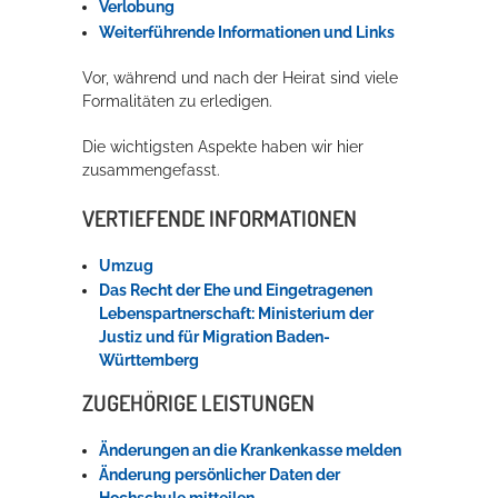
Verlobung
Rathaus
Weiterführende Informationen und Links
Vor, während und nach der Heirat sind viele
Formalitäten zu erledigen.
Service
Die wichtigsten Aspekte haben wir hier
Konzerte, Tagungen und vieles mehr
zusammengefasst.
Die Stadthalle Hockenheim bietet den perfekten Standort für Events
VERTIEFENDE INFORMATIONEN
aller Art!
Umzug
mehr dazu...
Das Recht der Ehe und Eingetragenen
Lebenspartnerschaft: Ministerium der
Justiz und für Migration Baden-
Württemberg
ZUGEHÖRIGE LEISTUNGEN
Änderungen an die Krankenkasse melden
Änderung persönlicher Daten der