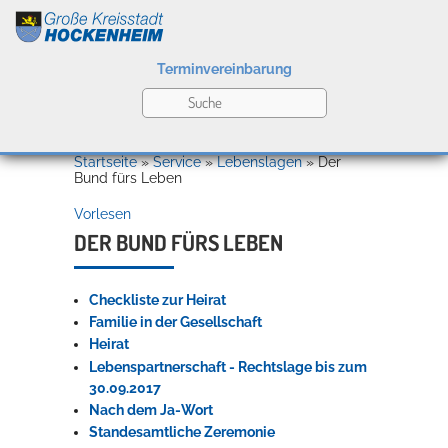
Terminvereinbarung
Leben
Startseite
»
Service
»
Lebenslagen
»
Der
Bund fürs Leben
Vorlesen
Kultur
DER BUND FÜRS LEBEN
Checkliste zur Heirat
Bildung
Willkommen in Hockenheim
Familie in der Gesellschaft
Heirat
Lebenspartnerschaft - Rechtslage bis zum
30.09.2017
Wirtschaft
Nach dem Ja-Wort
Standesamtliche Zeremonie