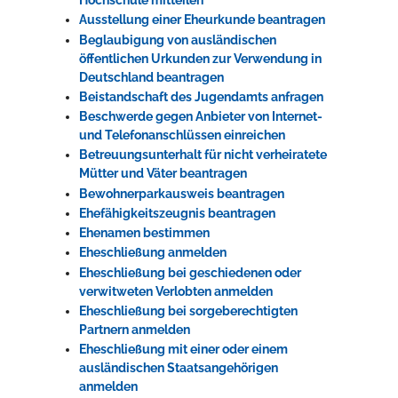
Hochschule mitteilen
Ausstellung einer Eheurkunde beantragen
Beglaubigung von ausländischen
Erleben in Hockenheim
öffentlichen Urkunden zur Verwendung in
Deutschland beantragen
Spaß unter prickelnden Wasserfällen, das rauschende Meer im
Beistandschaft des Jugendamts anfragen
Wellenbecken oder doch lieber die pure Entspannung auf der
Beschwerde gegen Anbieter von Internet-
Sprudelliege im Solebecken?
und Telefonanschlüssen einreichen
Betreuungsunterhalt für nicht verheiratete
mehr dazu...
Mütter und Väter beantragen
Bewohnerparkausweis beantragen
Ehefähigkeitszeugnis beantragen
Ehenamen bestimmen
Eheschließung anmelden
Eheschließung bei geschiedenen oder
verwitweten Verlobten anmelden
Eheschließung bei sorgeberechtigten
Partnern anmelden
Eheschließung mit einer oder einem
ausländischen Staatsangehörigen
anmelden