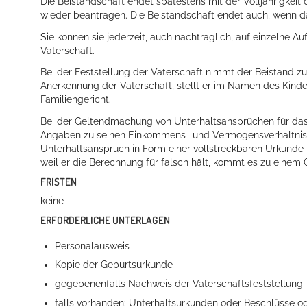
Die Beistandschaft endet spätestens mit der Volljährigkeit d
wieder beantragen.
Die Beistandschaft endet auch, wenn d
Sie können sie jederzeit, auch nachträglich, auf einzelne A
Vaterschaft.
Bei der Feststellung der Vaterschaft nimmt der Beistand zu
Anerkennung der Vaterschaft, stellt er im Namen des Kinde
Familiengericht.
Bei der Geltendmachung von Unterhaltsansprüchen für das Ki
Angaben zu seinen Einkommens- und Vermögensverhältnis
Konzerte, Tagungen und vieles mehr
Unterhaltsanspruch in Form einer vollstreckbaren Urkunde f
weil er die Berechnung für falsch hält, kommt es zu einem 
Die Stadthalle Hockenheim bietet den perfekten Standort für Even
FRISTEN
mehr dazu...
keine
ERFORDERLICHE UNTERLAGEN
Personalausweis
Kopie der Geburtsurkunde
gegebenenfalls Nachweis der Vaterschaftsfeststellung
falls vorhanden: Unterhaltsurkunden oder Beschlüsse od