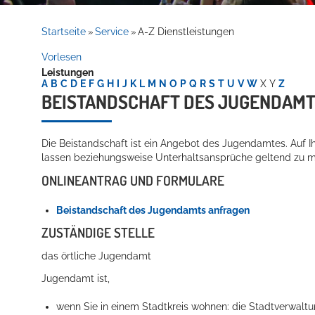
Rathaus
Startseite
Service
A-Z Dienstleistungen
»
»
Vorlesen
Leistungen
Service
A
B
C
D
E
F
G
H
I
J
K
L
M
N
O
P
Q
R
S
T
U
V
W
X
Y
Z
BEISTANDSCHAFT DES JUGENDAM
Die Beistandschaft ist ein Angebot des Jugendamtes. Auf Ih
lassen beziehungsweise Unterhaltsansprüche geltend zu 
ONLINEANTRAG UND FORMULARE
Beistandschaft des Jugendamts anfragen
Willkommen in Hockenheim
ZUSTÄNDIGE STELLE
das örtliche Jugendamt
Jugendamt ist,
wenn Sie in einem Stadtkreis wohnen: die Stadtverwalt