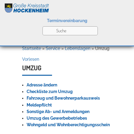
Terminvereinbarung
Leben
Startseite
»
Service
»
Lebenslagen
»
Umzug
Vorlesen
Kultur
UMZUG
Adresse ändern
Bildung
Checkliste zum Umzug
Willkommen in Hockenheim
Fahrzeug und Bewohnerparkausweis
Meldepflicht
Sonstige Ab- und Anmeldungen
Wirtschaft
Umzug des Gewerbebetriebes
Wohngeld und Wohnberechtigungsschein