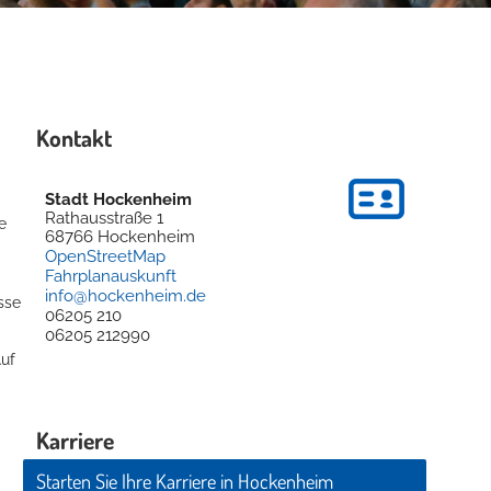
Kontakt
Stadt Hockenheim
Rathausstraße 1
e
68766
Hockenheim
OpenStreetMap
Fahrplanauskunft
info@hockenheim.de
sse
06205 210
06205 212990
Auf
Karriere
Starten Sie Ihre Karriere in Hockenheim