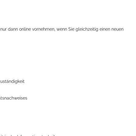
nur dann online vornehmen, wenn Sie gleichzeitig einen neuen
ellenbecken oder doch lieber die pure Entspannung auf der Spr
zuständigkeit
ätsnachweises