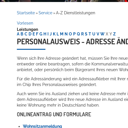
Rathaus
Startseite
Service
A-Z Dienstleistungen
»
»
Vorlesen
Leistungen
Service
A
B
C
D
E
F
G
H
I
J
K
L
M
N
O
P
Q
R
S
T
U
V
W
X
Y
Z
PERSONALAUSWEIS - ADRESSE ÄN
Wenn sich Ihre Adresse geändert hat,
müssen Sie Ihre neue
entweder online beantragen, sofern die Kommunalverwalt
anbietet, oder persönlich beim Bürgeramt Ihres neuen Woh
Für die Adressänderung wird ein Adressaufkleber mit Ihre
im Chip Ihres Personalausweises geändert.
Willkommen in Hockenheim
Auch wenn Sie ins Ausland ziehen und keine Adresse mehr
dem Adress
aufkleber wird Ihre neue Adresse im Ausland e
keine Wohnung mehr in Deutschland haben.
ONLINEANTRAG UND FORMULARE
Wohnsitzanmeldung