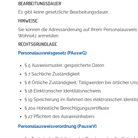
BEARBEITUNGSDAUER
Es gibt keine gesetzliche Bearbeitungsdauer.
HINWEISE
Erleben in Hockenheim
Sie können die Adressänderung auf Ihrem Personalausweis 
Wohnsitz anmelden.
Spaß unter prickelnden Wasserfällen, das rauschende Meer im W
RECHTSGRUNDLAGE
Personalausweisgesetz (PAuswG)
:
mehr dazu...
§ 5 Ausweismuster; gespeicherte Daten
§ 7 Sachliche Zuständigkeit
§ 8 Örtliche Zuständigkeit; Tätigwerden bei örtlicher Un
§ 18 Elektronischer Identitätsnachweis
§ 19
Speicherung im Rahmen des elektronischen Identit
§ 20a Hoheitliche Berechtigungszertifikate
§ 27
Pflichten des Ausweisinhabers
Personalausweisverordnung (PauswV)
: