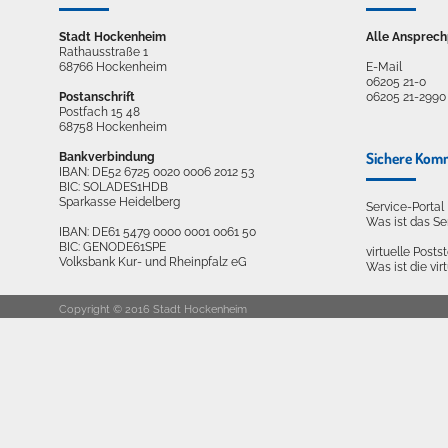
Stadt Hockenheim
Alle Ansprech
Rathausstraße 1
68766 Hockenheim
E-Mail
06205 21-0
Postanschrift
06205 21-2990
Postfach 15 48
68758 Hockenheim
Sichere Kom
Bankverbindung
IBAN: DE52 6725 0020 0006 2012 53
BIC: SOLADES1HDB
Sparkasse Heidelberg
Service-Porta
Was ist das S
IBAN: DE61 5479 0000 0001 0061 50
BIC: GENODE61SPE
virtuelle Postst
Volksbank Kur- und Rheinpfalz eG
Was ist die vir
Copyright © 2016 Stadt Hockenheim