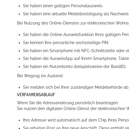
Sie haben einen gültigen Personalausweis.
Sie haben eine aktuelle Meldebestätigung als Nachweis
Bei Nutzung des Online-Dienstes zur elektronischen Wohn
Sie haben die Online-Ausweisfunktion Ihres gültigen Per
Sie kennen Ihre persönliche sechsstellige PIN.
Sie haben ein Smartphone mit NFC-Schnittstelle oder ei
Sie haben die AusweisApp auf Ihrem Smartphone, Tablet 
Konzerte, Tagungen und vieles mehr
Sie haben ein Nutzerkonto
(beispielsweise der BundID)
.
Die Stadthalle Hockenheim bietet den perfekten Standort für Even
Bei Wegzug ins Ausland:
mehr dazu...
Sie melden sich bei Ihrer zuständigen Meldebehörde ab
VERFAHRENSABLAUF
Wenn Sie die Adressänderung persönlich beantragen:
Sie nutzen den digitalen Online-Dienst der elektronischen
Ihre Adresse wird automatisch auf dem Chip Ihres Pers
Sie erhalten Post an Ihre neue Anschrift. Diese enthält
ei