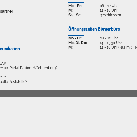
Mo - Fr:
08 - 12 Uhr
Mi:
14 - 18 Uhr
partner
Sa - So:
geschlossen
Öffnungszeiten Bürgerbüro
Mo - Fr:
08 - 12 Uhr
Mo, Di, Do:
14 - 15.30 Uhr
Mi:
14 - 18 Uhr (Nur mit T
munikation
l BW
ervice-Portal Baden-Württemberg?
elle
tuelle Poststelle?