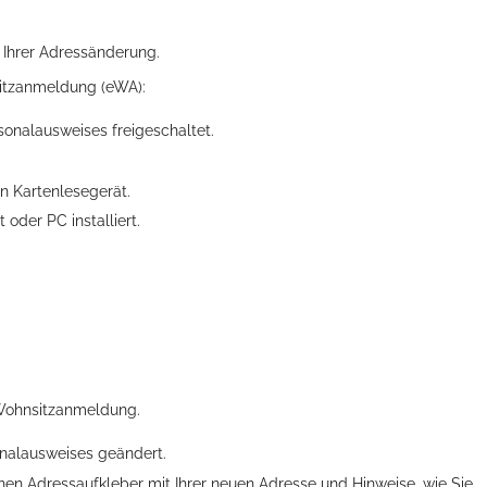
 Ihrer Adressänderung.
sitzanmeldung (eWA):
sonalausweises freigeschaltet.
n Kartenlesegerät.
oder PC installiert.
ts aller Art!
.
 Wohnsitzanmeldung.
onalausweises geändert.
nen Adressaufkleber mit Ihrer neuen Adresse und Hinweise, wie Sie