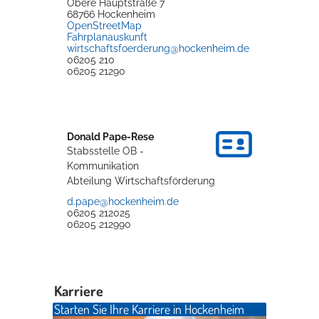
Obere Hauptstraße 7
68766
Hockenheim
OpenStreetMap
Fahrplanauskunft
Erleben in Hockenheim
wirtschaftsfoerderung@hockenheim.de
06205 210
Spaß unter prickelnden Wasserfällen, das rauschende Meer im
06205 21290
Wellenbecken oder doch lieber die pure Entspannung auf der
Sprudelliege im Solebecken?
mehr dazu...
Donald
Pape-Rese
Stabsstelle OB -
Kommunikation
Abteilung Wirtschaftsförderung
d.pape@hockenheim.de
06205 212025
06205 212990
Karriere
Starten Sie Ihre Karriere in Hockenheim