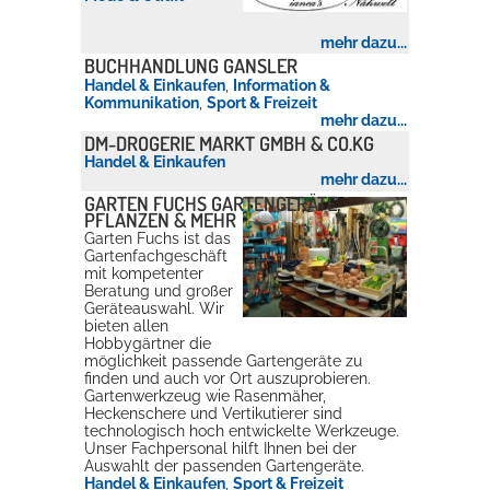
mehr dazu...
Erleben in Hockenheim
BUCHHANDLUNG GANSLER
Handel & Einkaufen
,
Information &
Spaß unter prickelnden Wasserfällen, das rauschende Meer im
Kommunikation
,
Sport & Freizeit
mehr dazu...
Wellenbecken oder doch lieber die pure Entspannung auf der
DM-DROGERIE MARKT GMBH & CO.KG
Sprudelliege im Solebecken?
Handel & Einkaufen
mehr dazu...
mehr dazu...
GARTEN FUCHS GARTENGERÄTE,
PFLANZEN & MEHR
Garten Fuchs ist das
Gartenfachgeschäft
mit kompetenter
Beratung und großer
Geräteauswahl. Wir
bieten allen
Hobbygärtner die
möglichkeit passende Gartengeräte zu
finden und auch vor Ort auszuprobieren.
Gartenwerkzeug wie Rasenmäher,
Heckenschere und Vertikutierer sind
technologisch hoch entwickelte Werkzeuge.
Unser Fachpersonal hilft Ihnen bei der
Auswahlt der passenden Gartengeräte.
Handel & Einkaufen
,
Sport & Freizeit