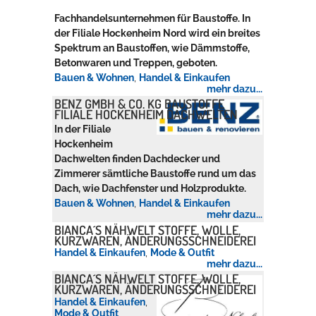
Fachhandelsunternehmen für Baustoffe. In
Rathaus
der Filiale Hockenheim Nord wird ein breites
Spektrum an Baustoffen, wie Dämmstoffe,
Betonwaren und Treppen, geboten.
Bauen & Wohnen
,
Handel & Einkaufen
Service
mehr dazu...
BENZ GMBH & CO. KG BAUSTOFFE
Konzerte, Tagungen und vieles mehr
FILIALE HOCKENHEIM DACHWELTEN
In der Filiale
Die Stadthalle Hockenheim bietet den perfekten Standort für Events
Hockenheim
aller Art!
Dachwelten finden Dachdecker und
Zimmerer sämtliche Baustoffe rund um das
mehr dazu...
Dach, wie Dachfenster und Holzprodukte.
Bauen & Wohnen
,
Handel & Einkaufen
mehr dazu...
BIANCA´S NÄHWELT STOFFE, WOLLE,
KURZWAREN, ÄNDERUNGSSCHNEIDEREI
Handel & Einkaufen
,
Mode & Outfit
mehr dazu...
BIANCA´S NÄHWELT STOFFE, WOLLE,
KURZWAREN, ÄNDERUNGSSCHNEIDEREI
Handel & Einkaufen
,
Mode & Outfit