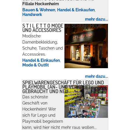
Filiale Hockenheim
Bauen & Wohnen
,
Handel & Einkaufen
,
Handwerk
mehr dazu...
S T I L E T T O MODE UG SCHUHE,MODE
UND ACCESSOIRES
Modische
Damenbekleidung,
Schuhe, Taschen und
Accessoires.
Handel & Einkaufen
,
Mode & Outfit
mehr dazu...
SPIELWARENGESCHÄFT FÜR LEGO UND
PLAYMOBIL (AN- UND VERKAUF)
GEBRAUCHT UND NEU
Das schönste
Geschäft von
Hockenheim! Wer
sich für Lego und
Playmobil begeistern
kann, wird hier nicht mehr raus wollen...