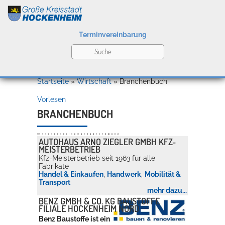
Terminvereinbarung
Leben
Startseite
»
Wirtschaft
»
Branchenbuch
Vorlesen
Kultur
BRANCHENBUCH
Alle
A
B
C
D
E
F
G
H
I
J
K
L
M
N
O
P
Q
R
S
T
U
V
W
X
Y
Z
AUTOHAUS ARNO ZIEGLER GMBH KFZ-
MEISTERBETRIEB
Bildung
Kfz-Meisterbetrieb seit 1963 für alle
Willkommen in Hockenheim
Fabrikate
Handel & Einkaufen
,
Handwerk
,
Mobilität &
Transport
mehr dazu...
Wirtschaft
BENZ GMBH & CO. KG BAUSTOFFE
FILIALE HOCKENHEIM NORD
Benz Baustoffe ist ein