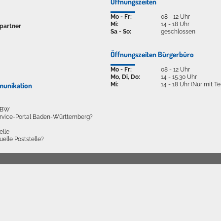
Öffnungszeiten
Mo - Fr:
08 - 12 Uhr
Mi:
14 - 18 Uhr
partner
Sa - So:
geschlossen
Öffnungszeiten Bürgerbüro
Mo - Fr:
08 - 12 Uhr
Mo, Di, Do:
14 - 15.30 Uhr
Mi:
14 - 18 Uhr (Nur mit T
munikation
l BW
ervice-Portal Baden-Württemberg?
elle
tuelle Poststelle?