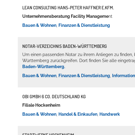
LEAN CONSULTING HANS-PETER HAFFNER E.KFM.
Unternehmensberatung Facility Manageme
nt
Bauen & Wohnen
,
Finanzen & Dienstleistung
NOTAR-VERZEICHNIS BADEN-WÜRTTEMBERG
Um einen passenden Notar zu ihrem Anliegen zu finden,
Württemberg zurückgreifen. Dort finden Sie alle eingetra
Konzerte, Tagungen und vieles mehr
Baden-Württemberg.
Die Stadthalle Hockenheim bietet den perfekten Standort für Even
Bauen & Wohnen
,
Finanzen & Dienstleistung
,
Informatio
mehr dazu...
OBI GMBH 6 CO. DEUTSCHLAND KG
Filiale Hockenheim
Bauen & Wohnen
,
Handel & Einkaufen
,
Handwerk
STADTWERKE HOCKENHEIM