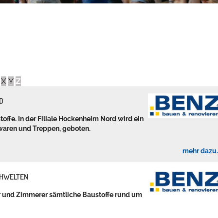
X
Y
Z
D
offe. In der Filiale Hockenheim Nord wird ein
waren und Treppen, geboten.
mehr dazu..
CHWELTEN
r und Zimmerer sämtliche Baustoffe rund um