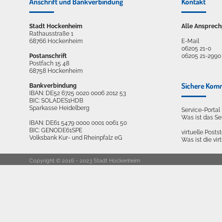
Anschrift und Bankverbindung
Kontakt
Stadt Hockenheim
Alle Ansprech
Rathausstraße 1
68766 Hockenheim
E-Mail
06205 21-0
Postanschrift
06205 21-2990
Postfach 15 48
68758 Hockenheim
Sichere Kom
Bankverbindung
IBAN: DE52 6725 0020 0006 2012 53
BIC: SOLADES1HDB
Sparkasse Heidelberg
Service-Porta
Was ist das S
IBAN: DE61 5479 0000 0001 0061 50
BIC: GENODE61SPE
virtuelle Postst
Volksbank Kur- und Rheinpfalz eG
Was ist die vir
Copyright © 2016 - 2023 Stadt Hockenheim