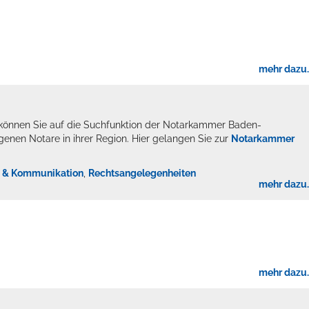
mehr dazu..
 können Sie auf die Suchfunktion der Notarkammer Baden-
genen Notare in ihrer Region. Hier gelangen Sie zur
Notarkammer
ts aller Art!
n & Kommunikation
,
Rechtsangelegenheiten
mehr dazu..
mehr dazu..