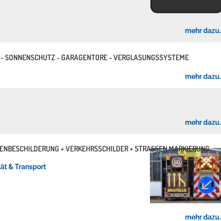
mehr dazu..
- SONNENSCHUTZ - GARAGENTORE - VERGLASUNGSSYSTEME
ellenbecken oder doch lieber die pure Entspannung auf der Spr
mehr dazu..
mehr dazu..
NBESCHILDERUNG + VERKEHRSSCHILDER + STRASSEN MARKIERUNG +
tät & Transport
mehr dazu..