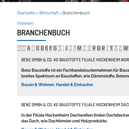
Rathaus
Startseite
Wirtschaft
Branchenbuch
»
»
Vorlesen
BRANCHENBUCH
Service
Alle
A
B
C
D
E
F
G
H
I
J
K
L
M
N
O
P
Q
R
S
T
U
V
W
BENZ GMBH & CO. KG BAUSTOFFE FILIALE HOCKENHEIM NOR
Benz Baustoffe ist ein Fachhandelsunternehmen für Baust
breites Spektrum an Baustoffen, wie Dämmstoffe, Beton
Bauen & Wohnen
,
Handel & Einkaufen
Willkommen in Hockenheim
BENZ GMBH & CO. KG BAUSTOFFE FILIALE HOCKENHEIM DA
In der Filiale Hockenheim Dachwelten finden Dachdecke
das Dach, wie Dachfenster und Holzprodukte.