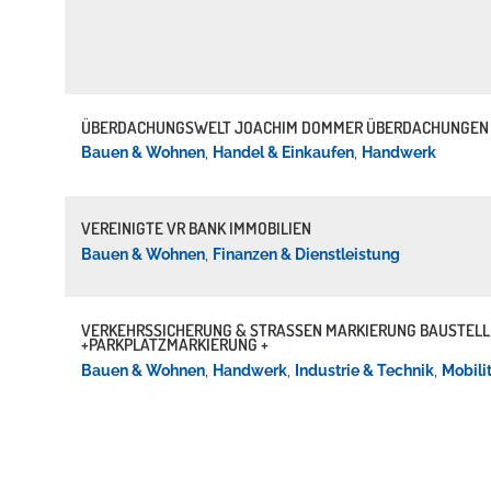
Erleben in Hockenheim
ÜBERDACHUNGSWELT JOACHIM DOMMER ÜBERDACHUNGEN 
Spaß unter prickelnden Wasserfällen, das rauschende Meer im W
Bauen & Wohnen
,
Handel & Einkaufen
,
Handwerk
mehr dazu...
VEREINIGTE VR BANK IMMOBILIEN
Bauen & Wohnen
,
Finanzen & Dienstleistung
VERKEHRSSICHERUNG & STRASSEN MARKIERUNG BAUSTELLE
PARKPLATZMARKIERUNG +
Bauen & Wohnen
,
Handwerk
,
Industrie & Technik
,
Mobili