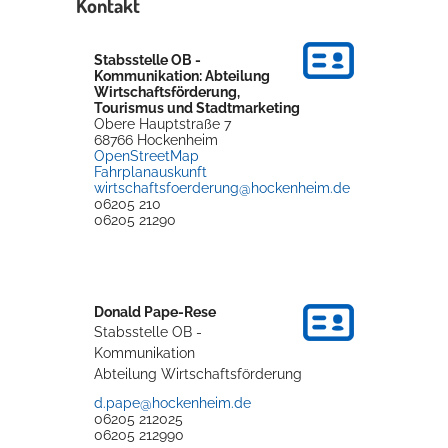
Kontakt
Rathaus
Stabsstelle OB -
Kommunikation: Abteilung
Wirtschaftsförderung,
Tourismus und Stadtmarketing
Service
Obere Hauptstraße 7
68766
Hockenheim
Konzerte, Tagungen und vieles mehr
OpenStreetMap
Fahrplanauskunft
Die Stadthalle Hockenheim bietet den perfekten Standort für Events
wirtschaftsfoerderung@hockenheim.de
06205 210
aller Art!
06205 21290
mehr dazu...
Donald
Pape-Rese
Stabsstelle OB -
Kommunikation
Abteilung Wirtschaftsförderung
d.pape@hockenheim.de
06205 212025
06205 212990