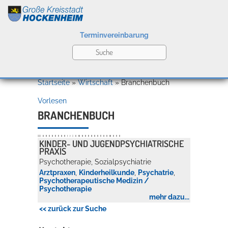
Terminvereinbarung
Leben
Startseite
»
Wirtschaft
»
Branchenbuch
Vorlesen
Kultur
BRANCHENBUCH
Alle
A
B
C
D
E
F
G
H
I
J
K
L
M
N
O
P
Q
R
S
T
U
V
W
X
Y
Z
KINDER- UND JUGENDPSYCHIATRISCHE
PRAXIS
Bildung
Psychotherapie, Sozialpsychiatrie
Willkommen in Hockenheim
Arztpraxen
,
Kinderheilkunde
,
Psychatrie
,
Psychotherapeutische Medizin /
Psychotherapie
mehr dazu...
Wirtschaft
<< zurück zur Suche