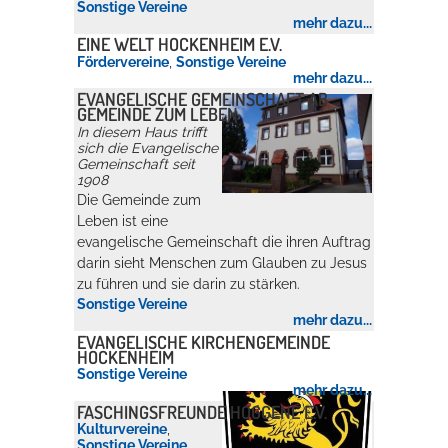
Sonstige Vereine
mehr dazu...
Rathaus
EINE WELT HOCKENHEIM E.V.
Fördervereine
,
Sonstige Vereine
mehr dazu...
EVANGELISCHE GEMEINSCHAFT AB
GEMEINDE ZUM LEBEN
Service
In diesem Haus trifft
sich die Evangelische
Konzerte, Tagungen und vieles mehr
Gemeinschaft seit
1908
Die Stadthalle Hockenheim bietet den perfekten Standort für Events
Die Gemeinde zum
aller Art!
Leben ist eine
evangelische Gemeinschaft die ihren Auftrag
mehr dazu...
darin sieht Menschen zum Glauben zu Jesus
zu führen und sie darin zu stärken.
Sonstige Vereine
mehr dazu...
EVANGELISCHE KIRCHENGEMEINDE
HOCKENHEIM
Sonstige Vereine
mehr dazu...
FASCHINGSFREUNDE HOGGENE E.V.
Kulturvereine
,
Sonstige Vereine