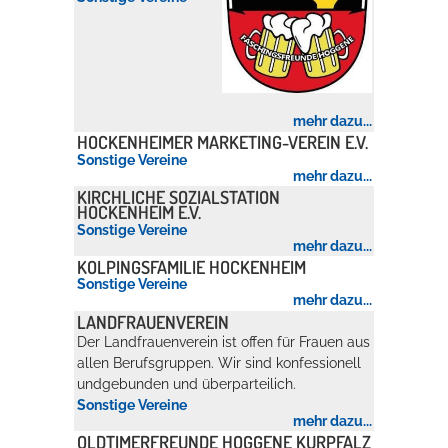
Erleben in Hockenheim
Spaß unter prickelnden Wasserfällen, das rauschende Meer im
Wellenbecken oder doch lieber die pure Entspannung auf der
mehr dazu...
Sprudelliege im Solebecken?
HOCKENHEIMER MARKETING-VEREIN E.V.
Sonstige Vereine
mehr dazu...
mehr dazu...
KIRCHLICHE SOZIALSTATION
HOCKENHEIM E.V.
Sonstige Vereine
mehr dazu...
KOLPINGSFAMILIE HOCKENHEIM
Sonstige Vereine
mehr dazu...
LANDFRAUENVEREIN
Der Landfrauenverein ist offen für Frauen aus
allen Berufsgruppen. Wir sind konfessionell
undgebunden und überparteilich.
Sonstige Vereine
mehr dazu...
OLDTIMERFREUNDE HOGGENE KURPFALZ